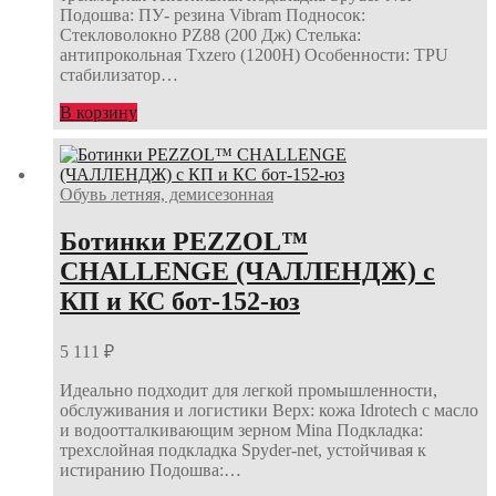
Подошва: ПУ- резина Vibram Подносок:
Стекловолокно PZ88 (200 Дж) Стелька:
антипрокольная Txzero (1200Н) Особенности: TPU
стабилизатор…
В корзину
Обувь летняя, демисезонная
Ботинки PEZZOL™
CHALLENGE (ЧАЛЛЕНДЖ) с
КП и КС бот-152-юз
5 111
₽
Идеально подходит для легкой промышленности,
обслуживания и логистики Верх: кожа Idrotech с масло
и водоотталкивающим зерном Mina Подкладка:
трехслойная подкладка Spyder-net, устойчивая к
истиранию Подошва:…