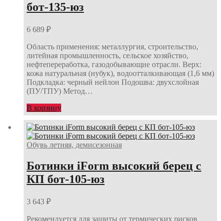
бот-135-юз
6 689
₽
Область применения: металлургия, строительство,
литейная промышленность, сельское хозяйство,
нефтепереработка, газодобывающие отрасли. Верх:
кожа натуральная (нубук), водоотталкивающая (1,6 мм)
Подкладка: черный нейлон Подошва: двухслойная
(ПУ/ТПУ) Метод…
В корзину
Обувь летняя, демисезонная
Ботинки iForm высокий берец с
КП бот-105-юз
3 643
₽
Рекомендуется для защиты от термических рисков