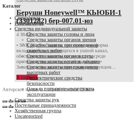
Каталог
Беруши Honeywell™ КЬЮБИ-1
Спецодежда
(3301282) бер-007.01-юз
Рабочая обувь
Средства индивидуальной защиты
Средства защиты головы и лица
4 334
₽
Средства защиты органов зрения
Средства защиты при проведении
• SNR 26 дБ • Гладкая, эргономичная форма
сварочных работ
вкладышей, вставляющихся в ушной канал,
Средства защиты органов слуха
обеспечивает максимальную защиту среди
Средства защиты органов дыхания
противошумных вкладышей на ободке. •
Средства защиты при проведении
Запатентованная гигиеническая конструкция…
высотных работ
В корзину
Диэлектрические средства
безопасности
Одежда с ограниченным сроком
Авторское право © 2026 ООО «ФОРТЕКС»
эксплуатации
Средства защиты рук
Постельные принадлежности
Хозяйственная группа
Uncategorized