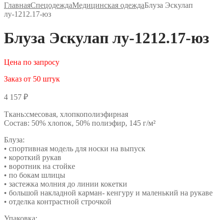
Главная
Спецодежда
Медицинская одежда
Блуза Эскулап
лу-1212.17-юз
Блуза Эскулап лу-1212.17-юз
Цена по запросу
Заказ от 50 штук
4 157
₽
Ткань:смесовая, хлопкополиэфирная
Состав: 50% хлопок, 50% полиэфир, 145 г/м²
Блуза:
• спортивная модель для носки на выпуск
• короткий рукав
• воротник на стойке
• по бокам шлицы
• застежка молния до линии кокетки
• большой накладной карман- кенгуру и маленький на рукаве
• отделка контрастной строчкой
Упаковка: