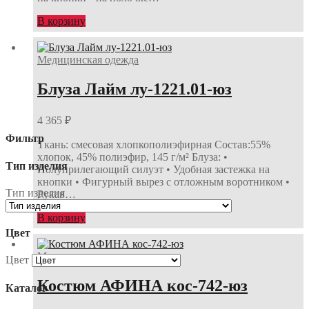
В корзину
Медицинская одежда
Блуза Лайм лу-1221.01-юз
4 365
₽
Фильтр
Ткань: смесовая хлопкополиэфирная Состав:55%
хлопок, 45% полиэфир, 145 г/м² Блуза: •
Тип изделия
Полуприлегающий силуэт • Удобная застежка на
кнопки • Фигурный вырез с отложным воротником •
Тип изделия
Рукав…
В корзину
Цвет
Медицинская одежда
Цвет
Костюм АФИНА кос-742-юз
Каталог