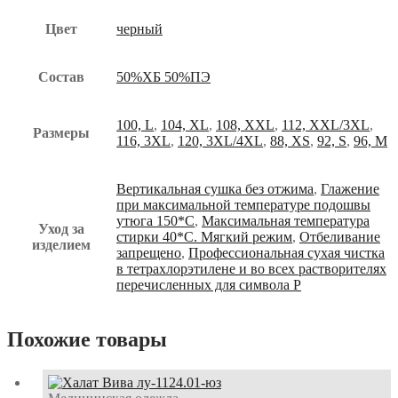
Цвет
черный
Состав
50%ХБ 50%ПЭ
100, L
,
104, XL
,
108, XXL
,
112, XXL/3XL
,
Размеры
116, 3XL
,
120, 3XL/4XL
,
88, XS
,
92, S
,
96, M
Вертикальная сушка без отжима
,
Глажение
при максимальной температуре подошвы
утюга 150*С
,
Максимальная температура
Уход за
стирки 40*С. Мягкий режим
,
Отбеливание
изделием
запрещено
,
Профессиональная сухая чистка
в тетрахлорэтилене и во всех растворителях
перечисленных для символа Р
Похожие товары