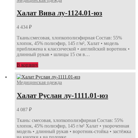
Медицинская одежда
Халат Вива лу-1124.01-юз
4 434
₽
Ткань:смесовая, хлопкополиэфирная Состав: 55%
хлопок, 45% полиэфир, 145 г/м², Халат • модель
приближена к классической • английский воротник •
длинный рукав • шлицы 15 см в…
В корзину
Медицинская одежда
Халат Руслан лу-1111.01-юз
4 087
₽
Ткань: смесовая, хлопкополиэфирная Состав: 55%
хлопок, 45% полиэфир, 145 г/м² Халат • укороченная
модель • длинный рукав • воротник-стойка • застёжка
на кнопки • на полочке…