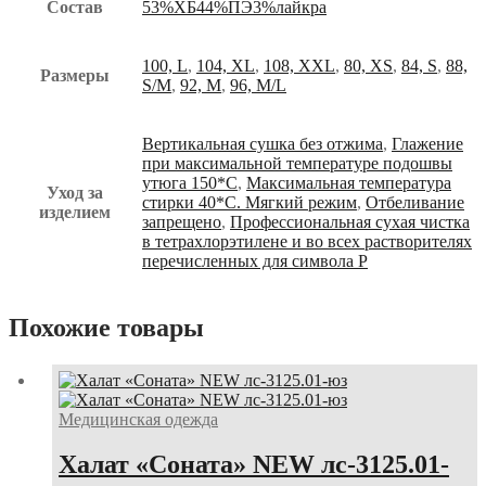
Состав
53%ХБ44%ПЭ3%лайкра
100, L
,
104, XL
,
108, XXL
,
80, XS
,
84, S
,
88,
Размеры
S/M
,
92, M
,
96, M/L
Вертикальная сушка без отжима
,
Глажение
при максимальной температуре подошвы
утюга 150*С
,
Максимальная температура
Уход за
стирки 40*С. Мягкий режим
,
Отбеливание
изделием
запрещено
,
Профессиональная сухая чистка
в тетрахлорэтилене и во всех растворителях
перечисленных для символа Р
Похожие товары
Медицинская одежда
Халат «Соната» NEW лс-3125.01-