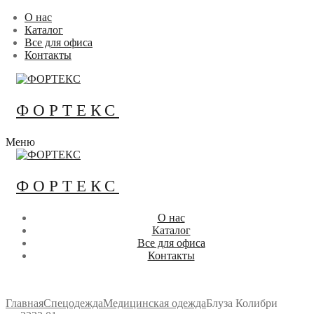
Перейти
Меню
Закрыть
О нас
к
Каталог
содержимому
Все для офиса
Контакты
ФОРТЕКС
Меню
ФОРТЕКС
О нас
Каталог
Все для офиса
Контакты
Главная
Спецодежда
Медицинская одежда
Блуза Колибри