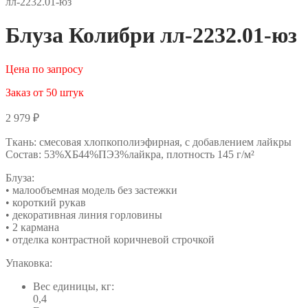
лл-2232.01-юз
Блуза Колибри лл-2232.01-юз
Цена по запросу
Заказ от 50 штук
2 979
₽
Ткань: смесовая хлопкополиэфирная, с добавлением лайкры
Состав: 53%ХБ44%ПЭ3%лайкра, плотность 145 г/м²
Блуза:
• малообъемная модель без застежки
• короткий рукав
• декоративная линия горловины
• 2 кармана
• отделка контрастной коричневой строчкой
Упаковка:
Вес единицы, кг:
0,4