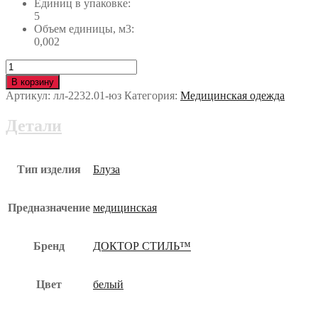
Единиц в упаковке:
5
Объем единицы, м3:
0,002
Количество
Блуза
В корзину
Колибри
Артикул:
лл-2232.01-юз
Категория:
Медицинская одежда
лл-2232.01-
юз
Детали
Тип изделия
Блуза
Предназначение
медицинская
Бренд
ДОКТОР СТИЛЬ™
Цвет
белый