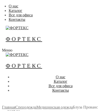
Перейти
Меню
Закрыть
О нас
к
Каталог
содержимому
Все для офиса
Контакты
ФОРТЕКС
Меню
ФОРТЕКС
О нас
Каталог
Все для офиса
Контакты
Главная
Спецодежда
Медицинская одежда
Блуза Прованс