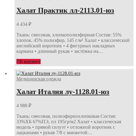
Халат Практик лл-2113.01-юз
4 434
₽
Ткань: смесовая, хлопкополиэфирная Состав: 55%
хлопок, 45% полиэфир, 145 г/м² Халат • классический
английский воротник • 4 фигурных накладных
кармана • длинный рукав • застёжка на…
В корзину
Медицинская одежда
Халат Италия лу-1128.01-юз
4 988
₽
Ткань: смесовая, полиэфирнохлопковая Состав:
33%ХБ 67%ПЭ, пл 195гр/м2 Халат • классическая
модель • прямой силуэт • отложной воротник с
лацканами • рукав 7/8 с манжетой…