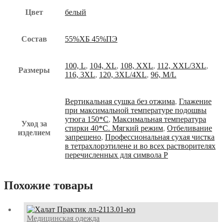
Цвет
белый
Состав
55%ХБ 45%ПЭ
100, L
,
104, XL
,
108, XXL
,
112, XXL/3XL
,
Размеры
116, 3XL
,
120, 3XL/4XL
,
96, M/L
Вертикальная сушка без отжима
,
Глажение
при максимальной температуре подошвы
утюга 150*С
,
Максимальная температура
Уход за
стирки 40*С. Мягкий режим
,
Отбеливание
изделием
запрещено
,
Профессиональная сухая чистка
в тетрахлорэтилене и во всех растворителях
перечисленных для символа Р
Похожие товары
Медицинская одежда