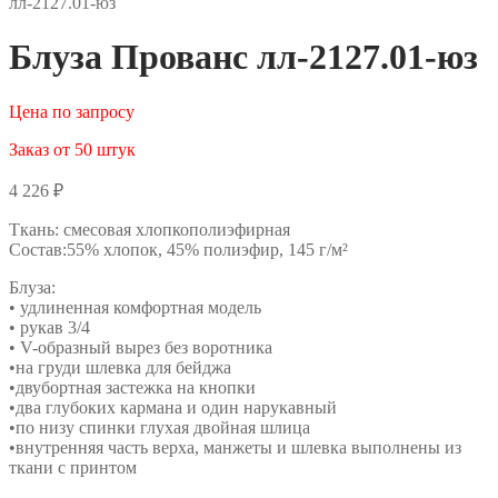
лл-2127.01-юз
Блуза Прованс лл-2127.01-юз
Цена по запросу
Заказ от 50 штук
4 226
₽
Ткань: смесовая хлопкополиэфирная
Состав:55% хлопок, 45% полиэфир, 145 г/м²
Блуза:
• удлиненная комфортная модель
• рукав 3/4
• V-образный вырез без воротника
•на груди шлевка для бейджа
•двубортная застежка на кнопки
•два глубоких кармана и один нарукавный
•по низу спинки глухая двойная шлица
•внутренняя часть верха, манжеты и шлевка выполнены из
ткани с принтом