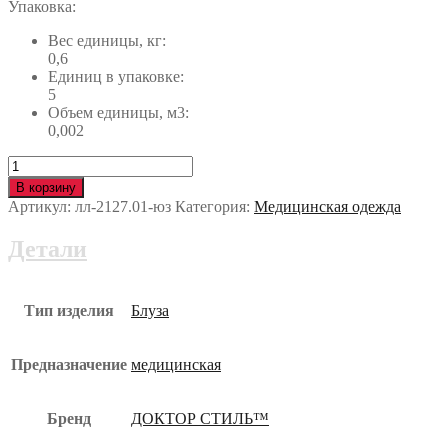
Упаковка:
Вес единицы, кг:
0,6
Единиц в упаковке:
5
Объем единицы, м3:
0,002
Количество
Блуза
В корзину
Прованс
Артикул:
лл-2127.01-юз
Категория:
Медицинская одежда
лл-2127.01-
юз
Детали
Тип изделия
Блуза
Предназначение
медицинская
Бренд
ДОКТОР СТИЛЬ™