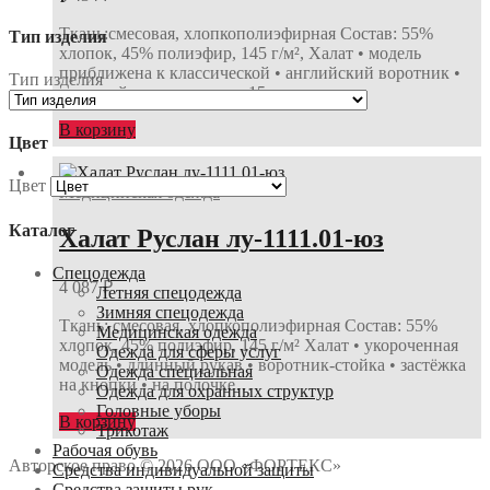
Ткань:смесовая, хлопкополиэфирная Состав: 55%
Тип изделия
хлопок, 45% полиэфир, 145 г/м², Халат • модель
приближена к классической • английский воротник •
Тип изделия
длинный рукав • шлицы 15 см в…
В корзину
Цвет
Цвет
Медицинская одежда
Каталог
Халат Руслан лу-1111.01-юз
Спецодежда
4 087
₽
Летняя спецодежда
Зимняя спецодежда
Ткань: смесовая, хлопкополиэфирная Состав: 55%
Медицинская одежда
хлопок, 45% полиэфир, 145 г/м² Халат • укороченная
Одежда для сферы услуг
модель • длинный рукав • воротник-стойка • застёжка
Одежда специальная
на кнопки • на полочке…
Одежда для охранных структур
Головные уборы
В корзину
Трикотаж
Рабочая обувь
Авторское право © 2026 ООО «ФОРТЕКС»
Средства индивидуальной защиты
Средства защиты рук