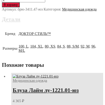
В корзину
Артикул:
брю-3411.47-юз
Категория:
Медицинская одежда
Детали
Бренд
ДОКТОР СТИЛЬ™
100, L
,
104, XL
,
80, XS
,
84, S
,
88, S/M
,
92, M
,
96,
Размеры
M/L
Похожие товары
Медицинская одежда
Блуза Лайм лу-1221.01-юз
4 365
₽