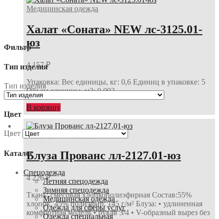
Медицинская одежда
Халат «Соната» NEW лс-3125.01-
юз
Фильтр
4 157
₽
Тип изделия
Упаковка: Вес единицы, кг: 0,6 Единиц в упаковке: 5
Тип изделия
Объем единицы, м3: 0,002
В корзину
Цвет
Цвет
Медицинская одежда
Каталог
Блуза Прованс лл-2127.01-юз
Спецодежда
4 226
₽
Летняя спецодежда
Зимняя спецодежда
Ткань: смесовая хлопкополиэфирная Состав:55%
Медицинская одежда
хлопок, 45% полиэфир, 145 г/м² Блуза: • удлиненная
Одежда для сферы услуг
комфортная модель • рукав 3/4 • V-образный вырез без
Одежда специальная