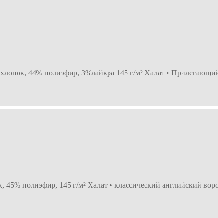
 хлопок, 44% полиэфир, 3%лайкра 145 г/м² Халат • Прилегающий
к, 45% полиэфир, 145 г/м² Халат • классический английский вор