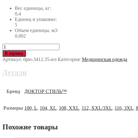
Вес единицы, кг:
0,4
Единиц в упаковке:
5
Объем единицы, м3:
0,002
Количество
Брюки
В корзину
женские
Артикул:
брю-3412.35-юз
Категория:
Медицинская одежда
NEW
мята
Детали
брю-3412.35-
юз
Бренд
ДОКТОР СТИЛЬ™
Размеры
100, L
,
104, XL
,
108, XXL
,
112, XXL/3XL
,
116, 3XL
,
Похожие товары