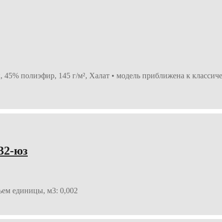
 45% полиэфир, 145 г/м², Халат • модель приближена к классич
32-юз
ъем единицы, м3: 0,002