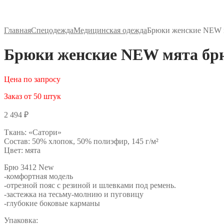
Главная
Спецодежда
Медицинская одежда
Брюки женские NEW м
Брюки женские NEW мята брю
Цена по запросу
Заказ от 50 штук
2 494
₽
Ткань: «Сатори»
Состав: 50% хлопок, 50% полиэфир, 145 г/м²
Цвет: мята
Брю 3412 New
-комфортная модель
-отрезной пояс с резиной и шлевками под ремень.
-застежка на тесьму-молнию и пуговицу
-глубокие боковые карманы
Упаковка: