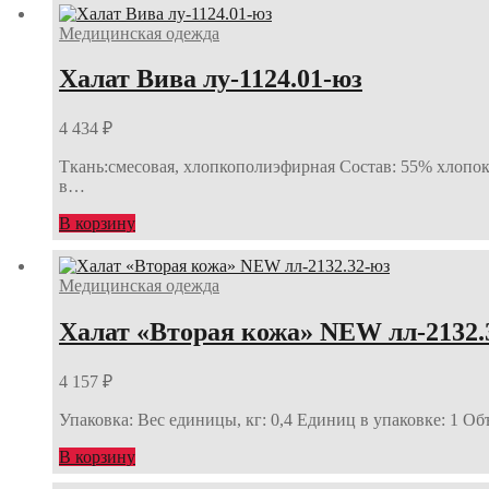
Медицинская одежда
Халат Вива лу-1124.01-юз
4 434
₽
Ткань:смесовая, хлопкополиэфирная Состав: 55% хлопок,
в…
В корзину
Медицинская одежда
Халат «Вторая кожа» NEW лл-2132.
4 157
₽
Упаковка: Вес единицы, кг: 0,4 Единиц в упаковке: 1 Об
В корзину