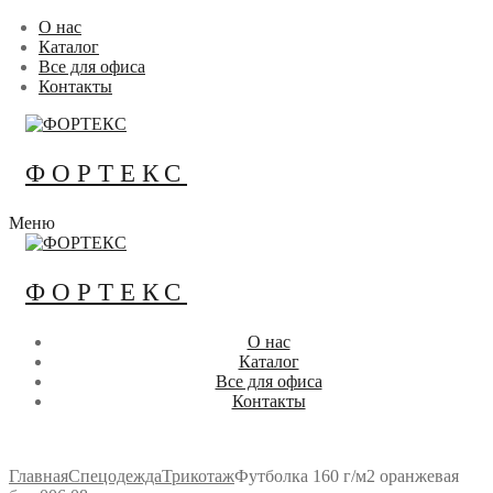
Перейти
Меню
Закрыть
О нас
к
Каталог
содержимому
Все для офиса
Контакты
ФОРТЕКС
Меню
ФОРТЕКС
О нас
Каталог
Все для офиса
Контакты
Главная
Спецодежда
Трикотаж
Футболка 160 г/м2 оранжевая