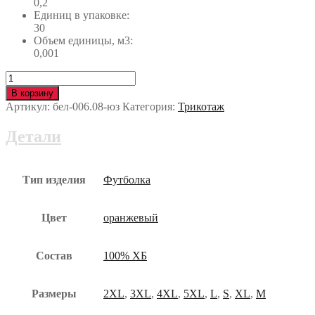
0,2
Единиц в упаковке:
30
Объем единицы, м3:
0,001
Количество
Футболка
В корзину
160
Артикул:
бел-006.08-юз
Категория:
Трикотаж
г/
м2
Детали
оранжевая
бел-006.08-
юз
Тип изделия
Футболка
Цвет
оранжевый
Состав
100% ХБ
Размеры
2XL
,
3XL
,
4XL
,
5XL
,
L
,
S
,
XL
,
М