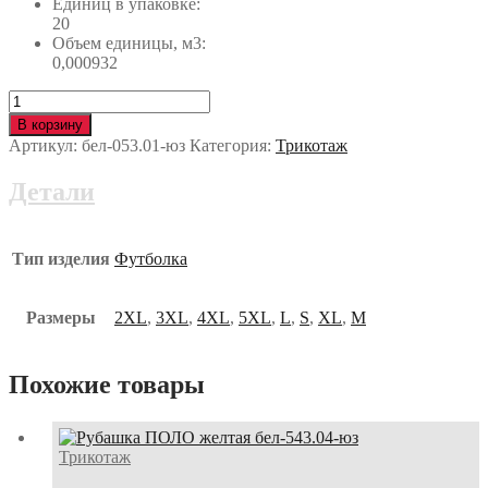
Единиц в упаковке:
20
Объем единицы, м3:
0,000932
Количество
Футболка
В корзину
длинный
Артикул:
бел-053.01-юз
Категория:
Трикотаж
рукав
т/
Детали
синяя
160
г/
м2
Тип изделия
Футболка
бел-053.01-
юз
Размеры
2XL
,
3XL
,
4XL
,
5XL
,
L
,
S
,
XL
,
М
Похожие товары
Трикотаж