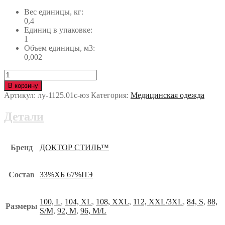
Вес единицы, кг:
0,4
Единиц в упаковке:
1
Объем единицы, м3:
0,002
Количество
Халат
В корзину
«Реноме»
Артикул:
лу-1125.01с-юз
Категория:
Медицинская одежда
NEW
лу-1125.01с-
Детали
юз
Бренд
ДОКТОР СТИЛЬ™
Состав
33%ХБ 67%ПЭ
100, L
,
104, XL
,
108, XXL
,
112, XXL/3XL
,
84, S
,
88,
Размеры
S/M
,
92, M
,
96, M/L