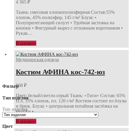
4 365
₽
Ткань: смесовая хлопкополиэфирная Состав:55%
хлопок, 45% полиэфир, 145 г/м² Блуза: •
Полуприлегающий силуэт • Удобная застежка на
кнопки • Фигурный вырез с отложным воротником •
Рукав…
В корзину
Медицинская одежда
Костюм АФИНА кос-742-юз
868
₽
Фильтр
Цвет: белый/светло-серый Ткань: «Тиси» Состав: 65%
Тип изделия
ПЭ, 35% хлопок, пл. 120 г/м² Костюм состоит из блузы
и брюк. Блуза: • центральная потайная застёжка на
Тип изделия
кнопки •…
В корзину
Цвет