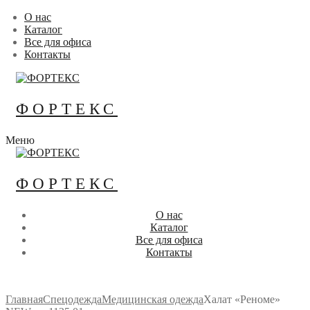
Перейти
Меню
Закрыть
О нас
к
Каталог
содержимому
Все для офиса
Контакты
ФОРТЕКС
Меню
ФОРТЕКС
О нас
Каталог
Все для офиса
Контакты
Главная
Спецодежда
Медицинская одежда
Халат «Реноме»