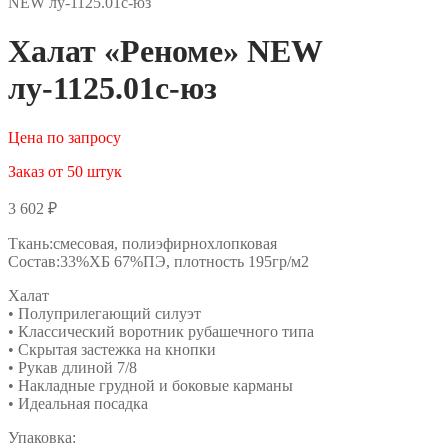
NEW лу-1125.01с-юз
Халат «Реноме» NEW
лу-1125.01с-юз
Цена по запросу
Заказ от 50 штук
3 602
₽
Ткань:смесовая, полиэфирнохлопковая
Состав:33%ХБ 67%ПЭ, плотность 195гр/м2
Халат
• Полуприлегающий силуэт
• Классический воротник рубашечного типа
• Скрытая застежка на кнопки
• Рукав длиной 7/8
• Накладные грудной и боковые карманы
• Идеальная посадка
Упаковка: