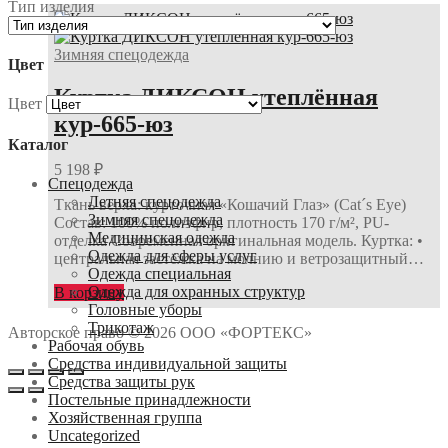
Тип изделия
Зимняя спецодежда
Цвет
Куртка ДИКСОН утеплённая
Цвет
кур-665-юз
Каталог
5 198
₽
Спецодежда
Летняя спецодежда
Ткань верха: курточная «Кошачий Глаз» (Cat´s Eye)
Зимняя спецодежда
Состав: 100% полиэфир, плотность 170 г/м², PU-
Медицинская одежда
отделка Современная оригинальная модель. Куртка: •
Одежда для сферы услуг
центральная застёжка на молнию и ветрозащитный…
Одежда специальная
Одежда для охранных структур
В корзину
Головные уборы
Трикотаж
Авторское право © 2026 ООО «ФОРТЕКС»
Рабочая обувь
Средства индивидуальной защиты
Средства защиты рук
Постельные принадлежности
Хозяйственная группа
Uncategorized