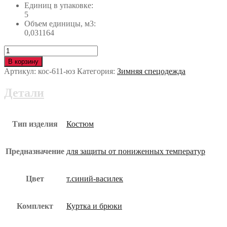
Единиц в упаковке:
5
Объем единицы, м3:
0,031164
Количество
Костюм
В корзину
СПЕЦ
Артикул:
кос-611-юз
Категория:
Зимняя спецодежда
утеплённый
кос-611-
Детали
юз
Тип изделия
Костюм
Предназначение
для защиты от пониженных температур
Цвет
т.синий-василек
Комплект
Куртка и брюки