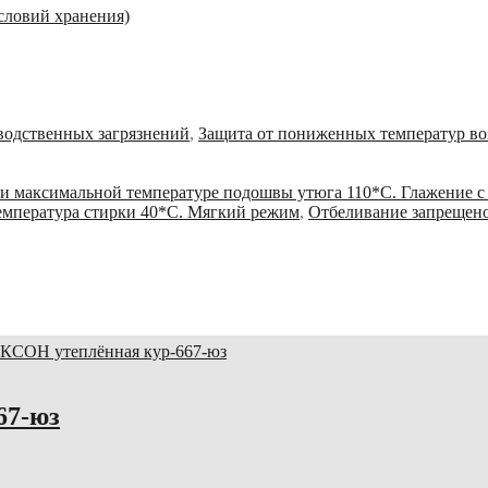
условий хранения)
зводственных загрязнений
,
Защита от пониженных температур во
и максимальной температуре подошвы утюга 110*С. Глажение с
емпература стирки 40*С. Мягкий режим
,
Отбеливание запрещен
67-юз