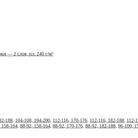
ки — 2 слоя, пл. 240 г/м²
82-188
,
104-108, 194-200
,
112-116, 170-176
,
112-116, 182-188
,
112-1
, 158-164
,
88-92, 158-164
,
88-92, 170-176
,
88-92, 182-188
,
96-100, 1