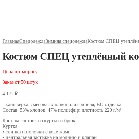
Главная
Спецодежда
Зимняя спецодежда
Костюм СПЕЦ утеплённ
Костюм СПЕЦ утеплённый ко
Цена по запросу
Заказ от 50 штук
4 172
₽
Ткань верха: смесовая хлопкополиэфирная, ВО отделка
Состав: 53% хлопок, 47% полиэфир; плотность 220 г/м²
Костюм состоит из куртки и брюк.
Куртка:
• спинка и полочки с кокетками
• центральная застежка на молнию и клапан