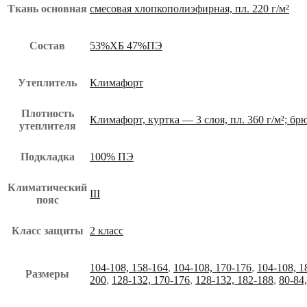
Ткань основная
смесовая хлопкополиэфирная, пл. 220 г/м²
Состав
53%ХБ 47%ПЭ
Утеплитель
Климафорт
Плотность
Климафорт, куртка — 3 слоя, пл. 360 г/м²; брю
утеплителя
Подкладка
100% ПЭ
Климатический
III
пояс
Класс защиты
2 класс
104-108, 158-164
,
104-108, 170-176
,
104-108, 1
Размеры
200
,
128-132, 170-176
,
128-132, 182-188
,
80-84