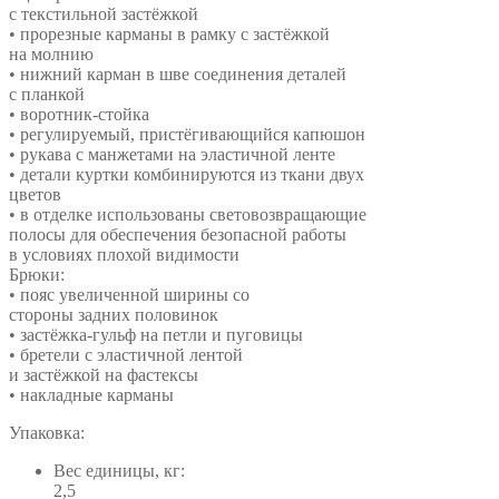
с текстильной застёжкой
• прорезные карманы в рамку с застёжкой
на молнию
• нижний карман в шве соединения деталей
с планкой
• воротник-стойка
• регулируемый, пристёгивающийся капюшон
• рукава с манжетами на эластичной ленте
• детали куртки комбинируются из ткани двух
цветов
• в отделке использованы световозвращающие
полосы для обеспечения безопасной работы
в условиях плохой видимости
Брюки:
• пояс увеличенной ширины со
стороны задних половинок
• застёжка-гульф на петли и пуговицы
• бретели с эластичной лентой
и застёжкой на фастексы
• накладные карманы
Упаковка:
Вес единицы, кг:
2,5