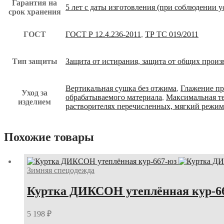
Гарантия на
5 лет с даты изготовления (при соблюдении 
срок хранения
ГОСТ
ГОСТ Р 12.4.236-2011
,
ТР ТС 019/2011
Тип защиты
Защита от истирания, защита от общих прои
Вертикальная сушка без отжима
,
Глажение пр
Уход за
обрабатываемого материала
,
Максимальная т
изделием
растворителях перечисленных, мягкий режим
Похожие товары
Зимняя спецодежда
Куртка ДИКСОН утеплённая кур-6
5 198
₽