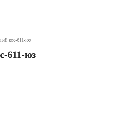
ый кос-611-юз
с-611-юз