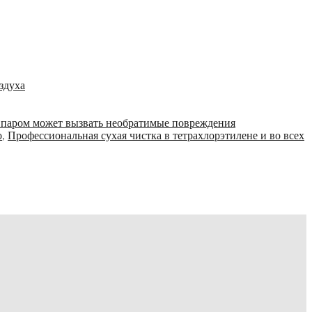
здуха
 паром может вызвать необратимые повреждения
о
,
Профессиональная сухая чистка в тетрахлорэтилене и во всех