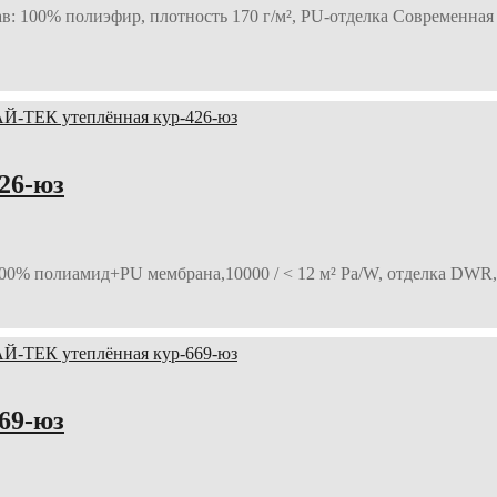
ав: 100% полиэфир, плотность 170 г/м², PU-отделка Современная 
26-юз
: 100% полиамид+PU мембрана,10000 / < 12 м² Pa/W, отделка DWR,
69-юз