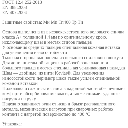
ГОСТ 12.4.252-2013
EN 388:2003
EN 407:2004
Защитные свойства: Ми Мп Тп400 Тр Ти
Основа выполнена из высококачественного воловьего спилка
класса А+ толщиной 1,4 мм по оригинальному крою,
исключающему швы в местах сгибов пальцев
У основания средних пальцев специальная кожаная вставка
для увеличения износостойкости
Тыльная сторона выполнена из цельного спилкового лоскута
Для дополнительной защиты в рабочей зоне ладони и
большого пальца имеется специальная усиливающая накладка
Швы — двойные, из нити Kevlar®. Для увеличения
износостойкости периметр швов также усилен специальной
кожаной вставкой
Подкладка из джинсы и флиса в ладонной части обеспечивает
комфорт и абсорбирование влаги, а также снижает ударные
нагрузки на руку
Надежно защищает руки от искр и брызг расплавленного
металла, механических нагрузок при сварочных работах,
контакта с нагретой поверхностью до 400 °С
Упаковка: