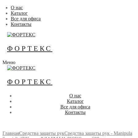
Перейти
Меню
Закрыть
О нас
к
Каталог
содержимому
Все для офиса
Контакты
ФОРТЕКС
Меню
ФОРТЕКС
О нас
Каталог
Все для офиса
Контакты
Главная
Средства защиты рук
Средства защиты рук - Manipula