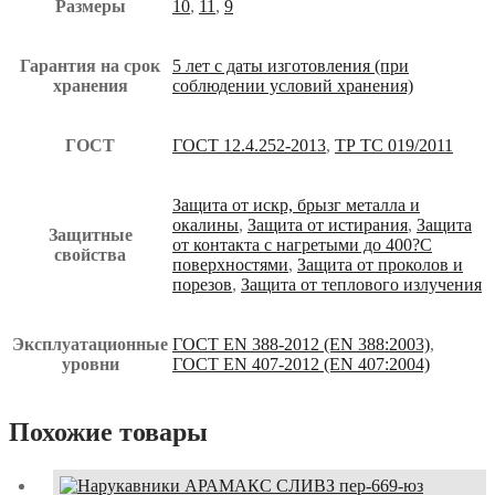
Размеры
10
,
11
,
9
Гарантия на срок
5 лет с даты изготовления (при
хранения
соблюдении условий хранения)
ГОСТ
ГОСТ 12.4.252-2013
,
ТР ТС 019/2011
Защита от искр, брызг металла и
окалины
,
Защита от истирания
,
Защита
Защитные
от контакта с нагретыми до 400?С
свойства
поверхностями
,
Защита от проколов и
порезов
,
Защита от теплового излучения
Эксплуатационные
ГОСТ EN 388-2012 (EN 388:2003)
,
уровни
ГОСТ EN 407-2012 (EN 407:2004)
Похожие товары