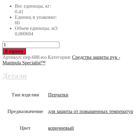
Вес единицы, кг:
0,41
Единиц в упаковке:
60
Объем единицы, м3:
0,000694
Количество
Краги
В корзину
ФЛАГМАН
Артикул:
пер-688-юз
Категория:
Средства защиты рук -
ЛЮКС
Manipula Specialist™
пер-688-
юз
Детали
Тип изделия
Перчатки
Предназначение
для защиты от повышенных температур
Цвет
коричневый