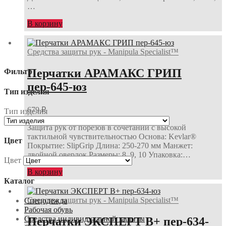
…
В корзину
Средства защиты рук - Manipula Specialist™
Перчатки АРАМАКС ГРИП
Фильтр
пер-645-юз
Тип изделия
679
₽
Тип изделия
Защита рук от порезов в сочетании с высокой
тактильной чувствительностью Основа: Kevlar®
Цвет
Покрытие: SlipGrip Длина: 250-270 мм Манжет:
двойной оверлок Размеры: 8, 9, 10 Упаковка:…
Цвет
В корзину
Каталог
Средства защиты рук - Manipula Specialist™
Спецодежда
Рабочая обувь
Средства индивидуальной защиты
Перчатки ЭКСПЕРТ В+ пер-634-