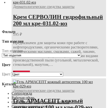
Дерматологические средства защиты
Крем СЕРВОЛИН гидрофильный
200 мл кре-031.02-юз
Фильтр
195
₽
Тип изделия
Предназначен для защиты кожи при работе с
нефтепродуктами, органическими растворителями,
Тип изделия
техническими маслами, смазками, сажей, лаками,
красками, смолами, графитом, различными видами
производственной пыли (угольной, металлической,
стекольной), мазутом,…
Цвет
В корзину
Цвет
Каталог
Дерматологические средства защиты
Спецодежда
Рабочая обувь
Гель АРМАСЕПТ кожный
Средства индивидуальной защиты
антисептик 100 мл кре-029-юз
Средства защиты рук