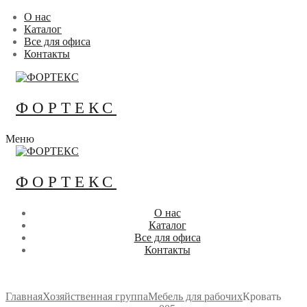
Перейти
Меню
Закрыть
О нас
к
Каталог
содержимому
Все для офиса
Контакты
ФОРТЕКС
Меню
ФОРТЕКС
О нас
Каталог
Все для офиса
Контакты
Главная
Хозяйственная группа
Мебель для рабочих
Кровать