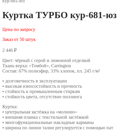
кур-681-юз
Куртка ТУРБО кур-681-юз
Цена по запросу
Заказ от 50 штук
2 446
₽
Цвет: чёрный с серой и лимонной отделкой
Ткань верха: «Томбой», Carrington
Состав: 67% полиэфир, 33% хлопок, пл. 245 г/м²
• долговечность в эксплуатации
• высокая износостойкость и прочность
• стойкость к промышленным стиркам
• стойкость цвета, отсутствие пиллинга
Куртка:
• центральная застёжка на «молнию»
• внешняя планка с текстильной застёжкой
• многофункциональные накладные карманы
• ширина по линии талии регулируется с помощью пат