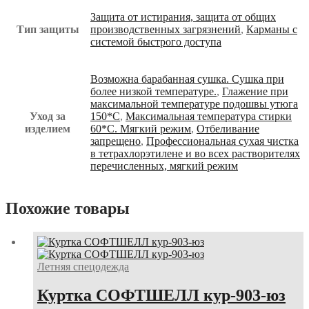
Защита от истирания, защита от общих
Тип защиты
производственных загрязнений
,
Карманы с
системой быстрого доступа
Возможна барабанная сушка. Сушка при
более низкой температуре.
,
Глажение при
максимальной температуре подошвы утюга
Уход за
150*С
,
Максимальная температура стирки
изделием
60*С. Мягкий режим
,
Отбеливание
запрещено
,
Профессиональная сухая чистка
в тетрахлорэтилене и во всех растворителях
перечисленных, мягкий режим
Похожие товары
Летняя спецодежда
Куртка СОФТШЕЛЛ кур-903-юз