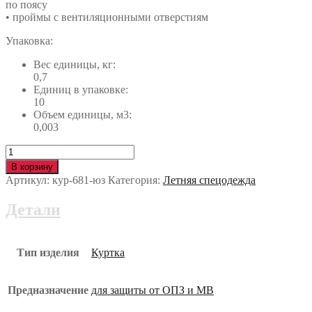
по поясу
• проймы с вентиляционными отверстиям
Упаковка:
Вес единицы, кг:
0,7
Единиц в упаковке:
10
Объем единицы, м3:
0,003
Количество
Куртка
В корзину
ТУРБО
Артикул:
кур-681-юз
Категория:
Летняя спецодежда
кур-681-
юз
Детали
Тип изделия
Куртка
Предназначение
для защиты от ОПЗ и МВ