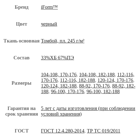
Бренд
iForm™
Цвет
черный
Ткань основная
Томбой, пл. 245 г/м²
Состав
33%ХБ 67%ПЭ
104-108, 170-176
,
104-108, 182-188
,
112-116,
170-176
,
112-116, 182-188
,
120-124, 170-176
,
Размеры
120-124, 182-188
,
88-92, 170-176
,
88-92, 182-
188
,
96-100, 170-176
,
96-100, 182-188
Гарантия на
5 лет с даты изготовления (при соблюдении
срок хранения
условий хранения)
ГОСТ
ГОСТ 12.4.280-2014
,
ТР ТС 019/2011