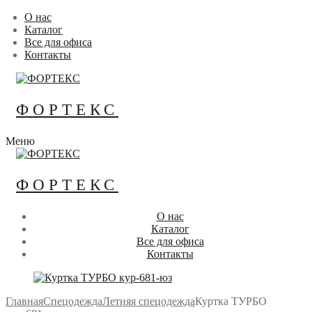
Перейти
Меню
Закрыть
О нас
к
Каталог
содержимому
Все для офиса
Контакты
ФОРТЕКС
Меню
ФОРТЕКС
О нас
Каталог
Все для офиса
Контакты
Главная
Спецодежда
Летняя спецодежда
Куртка ТУРБО