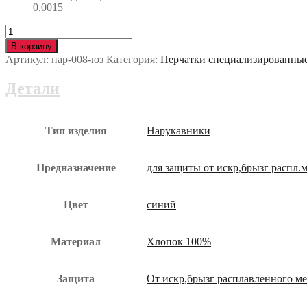
0,0015
Количество
Нарукавник
В корзину
ПРОМЕТЕЙ
Артикул:
нар-008-юз
Категория:
Перчатки специализированны
нар-008-
юз
Детали
Тип изделия
Нарукавники
Предназначение
для защиты от искр,брызг распл.
Цвет
синий
Материал
Хлопок 100%
Защита
От искр,брызг расплавленного м