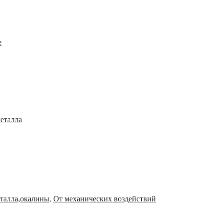
е
металла
еталла,окалины
,
От механических воздействий