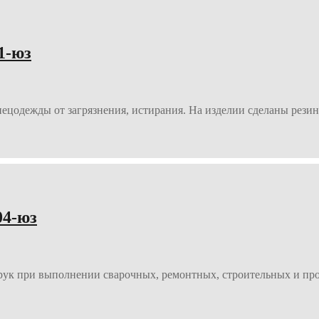
1-юз
цодежды от загрязнения, истирания. На изделии сделаны резинк
4-юз
рук при выполнении сварочных, ремонтных, строительных и проч