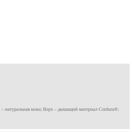
– натуральная кожа; Верх – дышащий материал Cordura®;