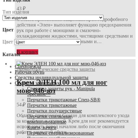
43
₽
Тип изделия
Область применения: защитный крем гидрофобного
действия «Элен» выполняет функцию предохранения
Цвет
рук при работе с моющими и смазочно-
охлаждающими жидкостями, чистящими средствами и
бытовой химией, слабокислотными и…
Цвет
В корзину
Каталог
Спецодежда
Дерматологические средства защиты
Рабочая обувь
Средства индивидуальной защиты
Крем ЭЛЕН 100 мл для ног
Средства защиты рук
Средства защиты рук - Manipula
мою-046-юз
Specialist™
Перчатки трикотажные Спец-SB®
54
₽
Перчатки трикотажные
Перчатки полушерстяные
Область применения Создан для комплексного ухода
Перчатки спилковые,
за кожей ног и ступней. Крем для ног рекомендуется
комбинированные
использовать перед началом либо после окончания
Краги, вачеги
работ в закрытой обуви.…
Перчатки специализированные