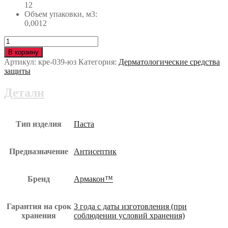
12
Объем упаковки, м3:
0,0012
Количество
Очищающее
В корзину
средство
Артикул:
кре-039-юз
Категория:
Дерматологические средства
ПЕНОСЕПТ
защиты
Р-505
картридж
Детали
900
мл
для
дозатора
Тип изделия
Паста
кре-039-
юз
Предназначение
Антисептик
Бренд
Армакон™
Гарантия на срок
3 года с даты изготовления (при
хранения
соблюдении условий хранения)