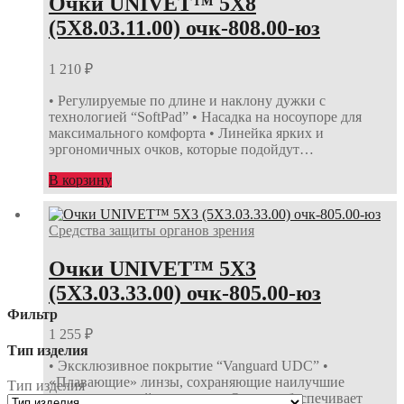
Очки UNIVET™ 5Х8
(5Х8.03.11.00) очк-808.00-юз
1 210
₽
• Регулируемые по длине и наклону дужки с
технологией “SoftPad” • Насадка на носоупоре для
максимального комфорта • Линейка ярких и
эргономичных очков, которые подойдут…
В корзину
Средства защиты органов зрения
Очки UNIVET™ 5Х3
(5Х3.03.33.00) очк-805.00-юз
Фильтр
1 255
₽
Тип изделия
• Эксклюзивное покрытие “Vanguard UDC” •
«Плавающие» линзы, сохраняющие наилучшие
Тип изделия
оптические свойства очков • Оправа обеспечивает