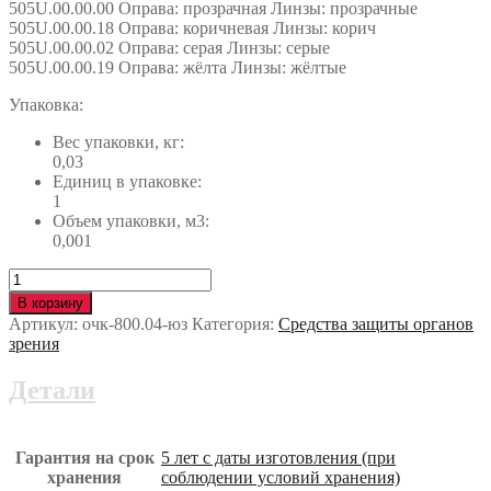
505U.00.00.00 Оправа: прозрачная Линзы: прозрачные
505U.00.00.18 Оправа: коричневая Линзы: корич
505U.00.00.02 Оправа: серая Линзы: серые
505U.00.00.19 Оправа: жёлта Линзы: жёлтые
Упаковка:
Вес упаковки, кг:
0,03
Единиц в упаковке:
1
Объем упаковки, м3:
0,001
Количество
Очки
В корзину
UNIVET™
Артикул:
очк-800.04-юз
Категория:
Средства защиты органов
505UP
зрения
(505U.00.00.19)
очк-800.04-
Детали
юз
Гарантия на срок
5 лет с даты изготовления (при
хранения
соблюдении условий хранения)