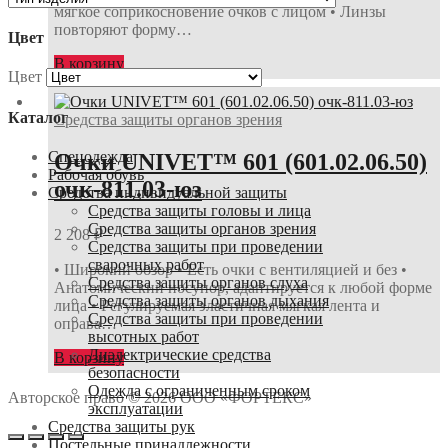
мягкое соприкосновение очков с лицом • Линзы
повторяют форму…
Цвет
В корзину
Цвет
Каталог
Средства защиты органов зрения
Спецодежда
Очки UNIVET™ 601 (601.02.06.50)
Рабочая обувь
очк-811.03-юз
Средства индивидуальной защиты
Средства защиты головы и лица
Средства защиты органов зрения
2 208
₽
Средства защиты при проведении
сварочных работ
• Широкий обзор • Есть очки с вентиляцией и без •
Средства защиты органов слуха
Анатомический носупор, адаптируется к любой форме
Средства защиты органов дыхания
лица • Регулируемая эластичная мягкая лента и
Средства защиты при проведении
оправа…
высотных работ
Диэлектрические средства
В корзину
безопасности
Одежда с ограниченным сроком
Авторское право © 2026 ООО «ФОРТЕКС»
эксплуатации
Средства защиты рук
Постельные принадлежности