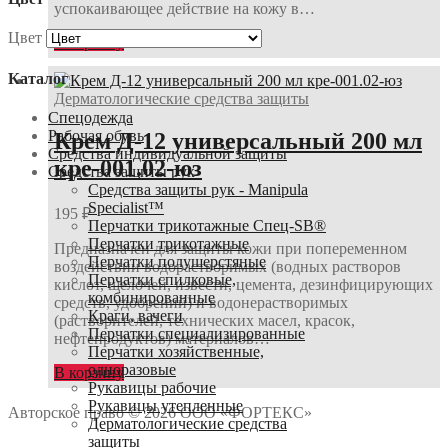
успокаивающее действие на кожу в…
Цвет
В корзину
Каталог
Дерматологические средства защиты
Спецодежда
Рабочая обувь
Крем Д-12 универсальный 200 мл
Средства индивидуальной защиты
кре-001.02-юз
Средства защиты рук
Средства защиты рук - Manipula
Specialist™
195
₽
Перчатки трикотажные Спец-SB®
Перчатки трикотажные
Предназначен для защиты кожи при попеременном
Перчатки полушерстяные
воздействии водорастворимых (водных растворов
Перчатки спилковые,
кислот, щелочей, извести, цемента, дезинфицирующих
комбинированные
средств, удобрений) и водонерастворимых
Краги, вачеги
(растворителей, технических масел, красок,
Перчатки специализированные
нефтепродуктов) материалов…
Перчатки хозяйственные,
одноразовые
В корзину
Рукавицы рабочие
Рукавицы утепленные
Авторское право © 2026 ООО «ФОРТЕКС»
Дерматологические средства
защиты