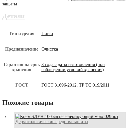
500
защиты
мл
очищающая
Детали
мою-047-
юз
Тип изделия
Паста
Предназначение
Очистка
Гарантия на срок
3 года с даты изготовления (при
хранения
соблюдении условий хранения)
ГОСТ
ГОСТ 31696-2012
,
ТР ТС 019/2011
Похожие товары
Дерматологические средства защиты