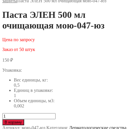
защиты
Паста ЭЛЕН 500 мл очищающая мою-047-юз
Паста ЭЛЕН 500 мл
очищающая мою-047-юз
Цена по запросу
Заказ от 50 штук
150
₽
Упаковка:
Вес единицы, кг:
0,5
Единиц в упаковке:
1
Объем единицы, м3:
0,002
Количество
Паста
В корзину
ЭЛЕН
Артикул:
мою-047-юз
Категория:
Дерматологические средства