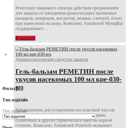
Репеллент широкого спектра действия предназначен
для защиты от нападения кровососущих насекомых
(комаров, мокрецов, москитов, мошки, слепней, блох)
при нанесении на кожу. Комплекс Armakon® MosqiBar
поддерживает…
В корзину
Дерматологические средства защиты
Гель-бальзам РЕМЕТИН после
укусов насекомых 100 мл кре-030-
юз
Фильтр
Тип изделия
135
₽
Предназначен для устранения последствий укусов
Тип изделия
насекомых, контактов с крапивой и медузами,
солнечных и других термических ожогов первой
степени. Комплекс Armakon® PureSoft оказывает
Цвет