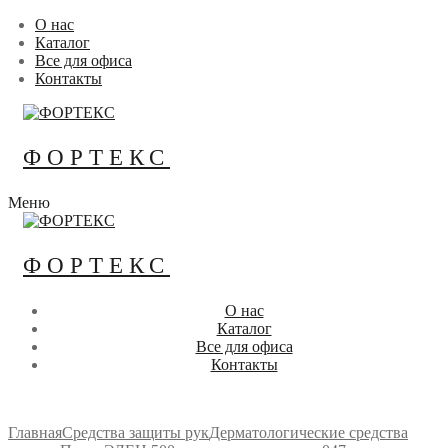
Перейти
Меню
Закрыть
О нас
к
Каталог
содержимому
Все для офиса
Контакты
ФОРТЕКС
Меню
ФОРТЕКС
О нас
Каталог
Все для офиса
Контакты
Главная
Средства защиты рук
Дерматологические средства