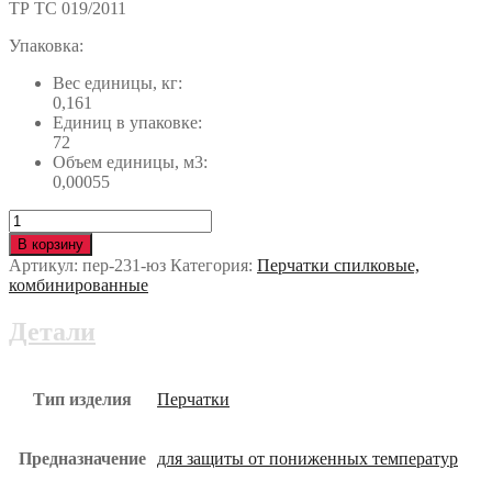
ТР ТС 019/2011
Упаковка:
Вес единицы, кг:
0,161
Единиц в упаковке:
72
Объем единицы, м3:
0,00055
Количество
Перчатки
В корзину
ДРАЙВЕР
Артикул:
пер-231-юз
Категория:
Перчатки спилковые,
KT
комбинированные
пер-231-
юз
Детали
Тип изделия
Перчатки
Предназначение
для защиты от пониженных температур