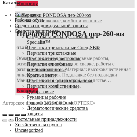
Каталог
В корзину
Спецодежда
Рабочая обувь
Перчатки спилковые, комбинированные
Средства индивидуальной защиты
Средства защиты рук
Перчатки PONDOSA пер-260-юз
Средства защиты рук - Manipula
Specialist™
Перчатки трикотажные Спец-SB®
614
₽
Перчатки трикотажные
Область применения: строительные работы,
Перчатки полушерстяные
вспомогательные работы при сварке, работы с
Перчатки спилковые,
различным абразивом. Материал: высококачественная
комбинированные
лицевая кожа/спилок Подкладка: без подкладки
Краги, вачеги
Манжет: цельный с перчаткой, на запястье…
Перчатки специализированные
Перчатки хозяйственные,
В корзину
одноразовые
Рукавицы рабочие
Рукавицы утепленные
Авторское право © 2026 ООО «ФОРТЕКС»
Дерматологические средства
защиты
Постельные принадлежности
Хозяйственная группа
Uncategorized