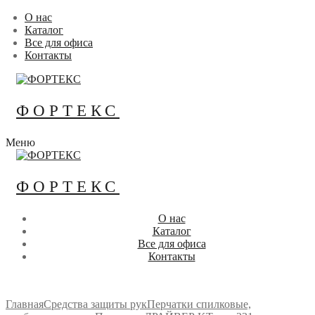
Перейти
Меню
Закрыть
О нас
к
Каталог
содержимому
Все для офиса
Контакты
ФОРТЕКС
Меню
ФОРТЕКС
О нас
Каталог
Все для офиса
Контакты
Главная
Средства защиты рук
Перчатки спилковые,