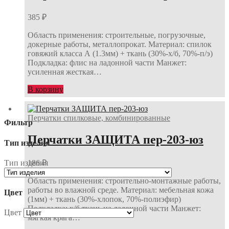
385
₽
Область применения: строительные, погрузочные,
докерные работы, металлопрокат. Материал: спилок
говяжий класса А (1.3мм) + ткань (30%-х/б, 70%-п/э)
Подкладка: флис на ладонной части Манжет:
усиленная жесткая…
В корзину
Перчатки спилковые, комбинированные
Фильтр
Перчатки ЗАЩИТА пер-203-юз
Тип изделия
Тип изделия
186
₽
Область применения: строительно-монтажные работы,
работы во влажной среде. Материал: мебельная кожа
Цвет
(1мм) + ткань (30%-хлопок, 70%-полиэфир)
Подкладка: х/б ткань на ладонной части Манжет:
Цвет
мягкая крага…