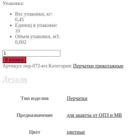
Упаковка:
Вес упаковки, кг:
0,45
Единиц в упаковке:
10
Объем упаковки, м3:
0,002
Количество
Перчатки
В корзину
х/
Артикул:
пер-072-юз
Категория:
Перчатки трикотажные
б
с
Детали
ПВХ
10
КЛАСС
пер-072-
Тип изделия
Перчатки
юз
Предназначение
для защиты от ОПЗ и МВ
Цвет
цветные