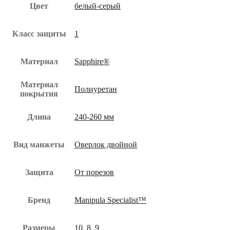
Цвет
белый-серый
Класс защиты
1
Материал
Sapphire®
Материал
Полиуретан
покрытия
Длина
240-260 мм
Вид манжеты
Оверлок двойной
Защита
От порезов
Бренд
Manipula Specialist™
Размеры
10
,
8
,
9