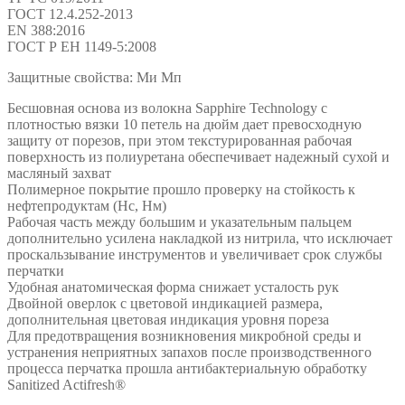
ГОСТ 12.4.252-2013
EN 388:2016
ГОСТ Р ЕН 1149-5:2008
Защитные свойства: Ми Мп
Бесшовная основа из волокна Sapphire Technology с
плотностью вязки 10 петель на дюйм дает превосходную
защиту от порезов, при этом текстурированная рабочая
поверхность из полиуретана обеспечивает надежный сухой и
масляный захват
Полимерное покрытие прошло проверку на стойкость к
нефтепродуктам (Нс, Нм)
Рабочая часть между большим и указательным пальцем
дополнительно усилена накладкой из нитрила, что исключает
проскальзывание инструментов и увеличивает срок службы
перчатки
Удобная анатомическая форма снижает усталость рук
Двойной оверлок с цветовой индикацией размера,
дополнительная цветовая индикация уровня пореза
Для предотвращения возникновения микробной среды и
устранения неприятных запахов после производственного
процесса перчатка прошла антибактериальную обработку
Sanitized Actifresh®