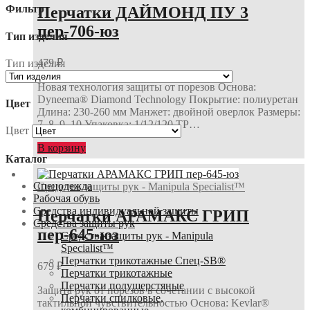
Фильтр
Перчатки ДАЙМОНД ПУ 3
пер-706-юз
Тип изделия
479
₽
Тип изделия
Новая технология защиты от порезов Основа:
Dyneema® Diamond Technology Покрытие: полиуретан
Цвет
Длина: 230-260 мм Манжет: двойной оверлок Размеры:
7, 8, 9, 10 Упаковка: 1/12/120 ТР…
Цвет
В корзину
Каталог
Спецодежда
Средства защиты рук - Manipula Specialist™
Рабочая обувь
Средства индивидуальной защиты
Перчатки АРАМАКС ГРИП
Средства защиты рук
пер-645-юз
Средства защиты рук - Manipula
Specialist™
Перчатки трикотажные Спец-SB®
679
₽
Перчатки трикотажные
Перчатки полушерстяные
Защита рук от порезов в сочетании с высокой
Перчатки спилковые,
тактильной чувствительностью Основа: Kevlar®