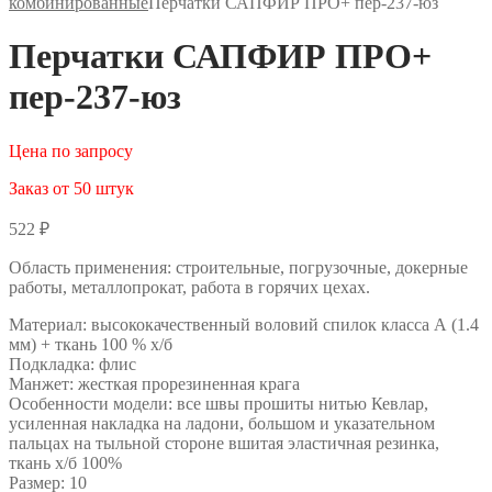
комбинированные
Перчатки САПФИР ПРО+ пер-237-юз
Перчатки САПФИР ПРО+
пер-237-юз
Цена по запросу
Заказ от 50 штук
522
₽
Область применения: строительные, погрузочные, докерные
работы, металлопрокат, работа в горячих цехах.
Материал: высококачественный воловий спилок класса А (1.4
мм) + ткань 100 % х/б
Подкладка: флис
Манжет: жесткая прорезиненная крага
Особенности модели: все швы прошиты нитью Кевлар,
усиленная накладка на ладони, большом и указательном
пальцах на тыльной стороне вшитая эластичная резинка,
ткань х/б 100%
Размер: 10