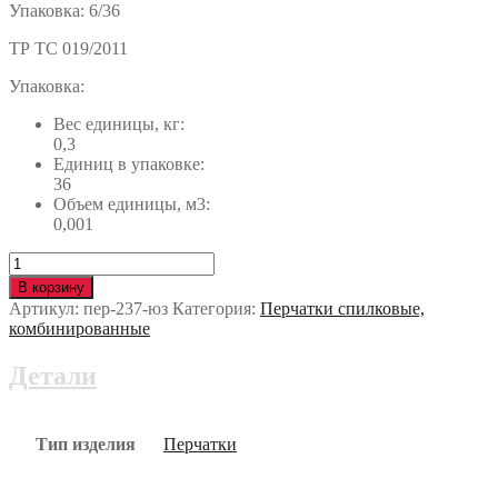
Упаковка: 6/36
ТР ТС 019/2011
Упаковка:
Вес единицы, кг:
0,3
Единиц в упаковке:
36
Объем единицы, м3:
0,001
Количество
Перчатки
В корзину
САПФИР
Артикул:
пер-237-юз
Категория:
Перчатки спилковые,
ПРО+
комбинированные
пер-237-
юз
Детали
Тип изделия
Перчатки