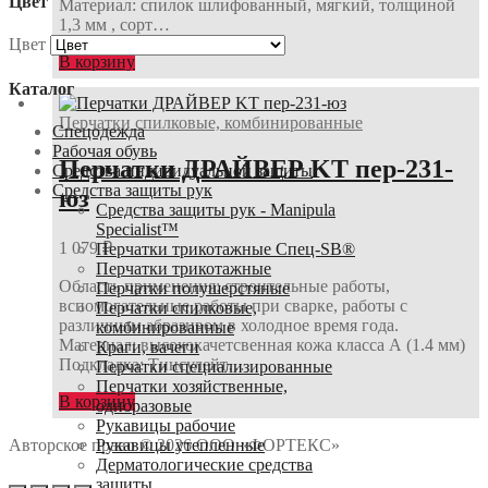
Цвет
Материал: спилок шлифованный, мягкий, толщиной
1,3 мм , сорт…
Цвет
В корзину
Каталог
Перчатки спилковые, комбинированные
Спецодежда
Рабочая обувь
Перчатки ДРАЙВЕР KT пер-231-
Средства индивидуальной защиты
Средства защиты рук
юз
Средства защиты рук - Manipula
Specialist™
1 079
₽
Перчатки трикотажные Спец-SB®
Перчатки трикотажные
Область применения: строительные работы,
Перчатки полушерстяные
вспомогательные работы при сварке, работы с
Перчатки спилковые,
различным абразивом в холодное время года.
комбинированные
Материал: высококачетсвенная кожа класса А (1.4 мм)
Краги, вачеги
Подкладка: Тинсулейт…
Перчатки специализированные
Перчатки хозяйственные,
В корзину
одноразовые
Рукавицы рабочие
Рукавицы утепленные
Авторское право © 2026 ООО «ФОРТЕКС»
Дерматологические средства
защиты