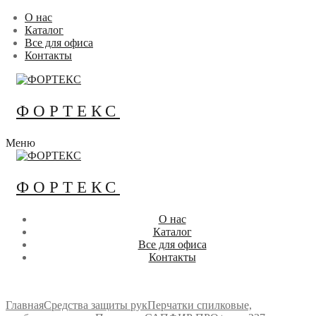
Перейти
Меню
Закрыть
О нас
к
Каталог
содержимому
Все для офиса
Контакты
ФОРТЕКС
Меню
ФОРТЕКС
О нас
Каталог
Все для офиса
Контакты
Главная
Средства защиты рук
Перчатки спилковые,