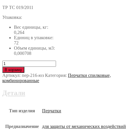
ТР ТС 019/2011
Упаковка:
Вес единицы, кг:
0,264
Единиц в упаковке:
72
Объем единицы, м3:
0,000708
Количество
Перчатки
В корзину
СИБИРЬ
Артикул:
пер-216-юз
Категория:
Перчатки спилковые,
+
комбинированные
пер-216-
юз
Детали
Тип изделия
Перчатки
Предназначение
для защиты от механических воздействий