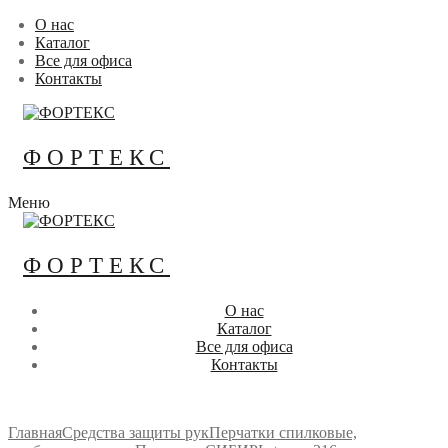
Перейти
Меню
Закрыть
О нас
к
Каталог
содержимому
Все для офиса
Контакты
ФОРТЕКС
Меню
ФОРТЕКС
О нас
Каталог
Все для офиса
Контакты
Главная
Средства защиты рук
Перчатки спилковые,