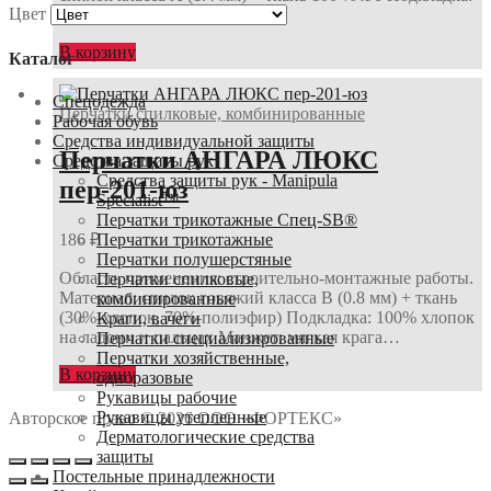
Цвет
…
В корзину
Каталог
Спецодежда
Перчатки спилковые, комбинированные
Рабочая обувь
Средства индивидуальной защиты
Перчатки АНГАРА ЛЮКС
Средства защиты рук
Средства защиты рук - Manipula
пер-201-юз
Specialist™
Перчатки трикотажные Спец-SB®
Перчатки трикотажные
186
₽
Перчатки полушерстяные
Область применения: строительно-монтажные работы.
Перчатки спилковые,
Материал: спилок говяжий класса В (0.8 мм) + ткань
комбинированные
(30%-хлопок, 70%-полиэфир) Подкладка: 100% хлопок
Краги, вачеги
на ладони и пальцах Манжет: мягкая крага…
Перчатки специализированные
Перчатки хозяйственные,
В корзину
одноразовые
Рукавицы рабочие
Рукавицы утепленные
Авторское право © 2026 ООО «ФОРТЕКС»
Дерматологические средства
защиты
Постельные принадлежности