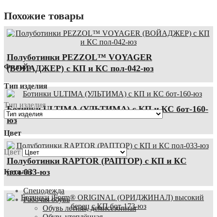
Похожие товары
Полуботинки PEZZOL™ VOYAGER
Фильтр
(ВОЙАДЖЕР) с КП и КС пол-042-юз
Тип изделия
Тип изделия
Ботинки ULTIMA (УЛЬТИМА) с КП и КС бот-160-
юз
Цвет
Цвет
Полуботинки RAPTOR (РАПТОР) с КП и КС
пол-033-юз
Каталог
Спецодежда
Рабочая обувь
Обувь летняя, демисезонная
Обувь утеплённая