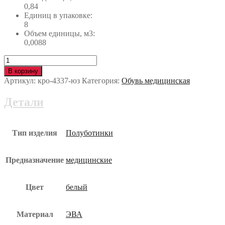
0,84
Единиц в упаковке:
8
Объем единицы, м3:
0,0088
Количество
Полуботинки
В корзину
OXYPAS™
Артикул:
кро-4337-юз
Категория:
Обувь медицинская
OXYSAFE
(ОКСИСЕЙФ)
Детали
с
КП
кро-4337-
юз
Тип изделия
Полуботинки
Предназначение
медицинские
Цвет
белый
Материал
ЭВА