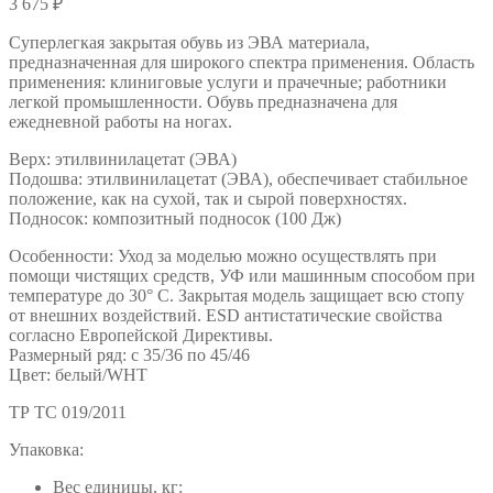
3 675
₽
Cуперлегкая закрытая обувь из ЭВА материала,
предназначенная для широкого спектра применения. Область
применения: клиниговые услуги и прачечные; работники
легкой промышленности. Обувь предназначена для
ежедневной работы на ногах.
Верх: этилвинилацетат (ЭВА)
Подошва: этилвинилацетат (ЭВА), обеспечивает стабильное
положение, как на сухой, так и сырой поверхностях.
Подносок: композитный подносок (100 Дж)
Особенности: Уход за моделью можно осуществлять при
помощи чистящих средств, УФ или машинным способом при
температуре до 30° C. Закрытая модель защищает всю стопу
от внешних воздействий. ESD антистатические свойства
согласно Европейской Директивы.
Размерный ряд: с 35/36 по 45/46
Цвет: белый/WHT
ТР ТС 019/2011
Упаковка:
Вес единицы, кг: