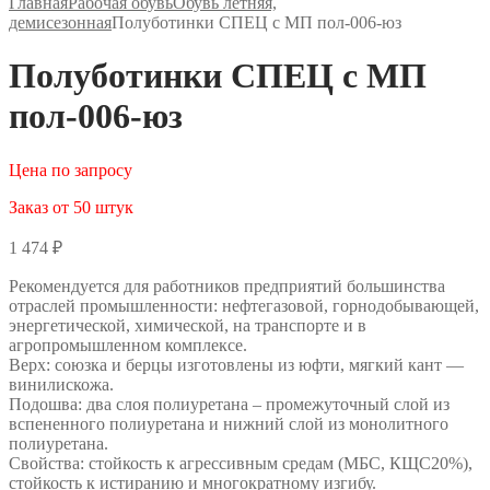
Главная
Рабочая обувь
Обувь летняя,
демисезонная
Полуботинки СПЕЦ с МП пол-006-юз
Полуботинки СПЕЦ с МП
пол-006-юз
Цена по запросу
Заказ от 50 штук
1 474
₽
Рекомендуется для работников предприятий большинства
отраслей промышленности: нефтегазовой, горнодобывающей,
энергетической, химической, на транспорте и в
агропромышленном комплексе.
Верх: союзка и берцы изготовлены из юфти, мягкий кант —
винилискожа.
Подошва: два слоя полиуретана – промежуточный слой из
вспененного полиуретана и нижний слой из монолитного
полиуретана.
Свойства: стойкость к агрессивным средам (МБС, КЩС20%),
стойкость к истиранию и многократному изгибу.