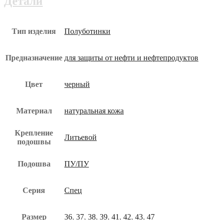
Детали
пол-006-
юз
Тип изделия
Полуботинки
Предназначение
для защиты от нефти и нефтепродуктов
Цвет
черный
Материал
натуральная кожа
Крепление
Литьевой
подошвы
Подошва
ПУ/ПУ
Серия
Спец
Размер
36
,
37
,
38
,
39
,
41
,
42
,
43
,
47