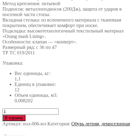
Метод крепления: литьевой
Подносок: металлоподносок (200Дж), защита от ударов в
носочной части стопы.
Вкладная стелька: из вспененного материала с тканевым
покрытием, обеспечивает комфорт при носке.
Подкладка: высокотехнологичный текстильный материал
«Orang mash Lining».
Особенности: клапан — «конверт».
Размерный ряд: с 36 по 47
ТР ТС 019/2011
Упаковка:
Вес единицы, кг:
1,1
Единиц в упаковке:
12
Объем единицы, м3:
0,008202
Количество
Полуботинки
В корзину
СПЕЦ
Артикул:
пол-006-юз
Категория:
Обувь летняя, демисезонная
с
МП