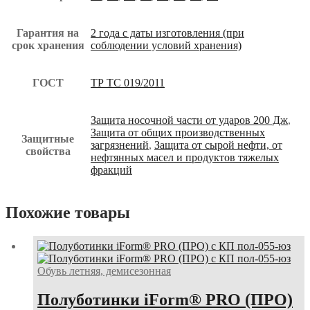
Гарантия на
2 года с даты изготовления (при
срок хранения
соблюдении условий хранения)
ГОСТ
ТР ТС 019/2011
Защита носочной части от ударов 200 Дж
,
Защита от общих производственных
Защитные
загрязнений
,
Защита от сырой нефти, от
свойства
нефтянных масел и продуктов тяжелых
фракций
Похожие товары
Обувь летняя, демисезонная
Полуботинки iForm® PRO (ПРО)