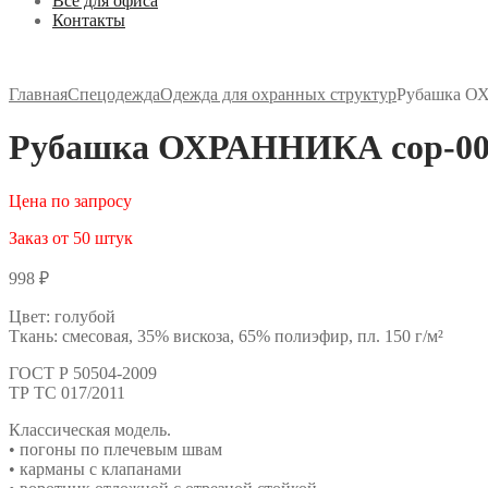
Все для офиса
Контакты
Главная
Спецодежда
Одежда для охранных структур
Рубашка О
Рубашка ОХРАННИКА сор-00
Цена по запросу
Заказ от 50 штук
998
₽
Цвет: голубой
Ткань: смесовая, 35% вискоза, 65% полиэфир, пл. 150 г/м²
ГОСТ Р 50504-2009
ТР ТС 017/2011
Классическая модель.
• погоны по плечевым швам
• карманы с клапанами