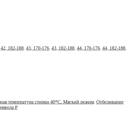
,
42, 182-188
,
43, 170-176
,
43, 182-188
,
44, 170-176
,
44, 182-188
,
ная температура стирки 40*С. Мягкий режим
,
Отбеливание
имвола Р