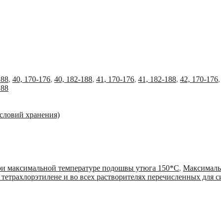
188
,
40, 170-176
,
40, 182-188
,
41, 170-176
,
41, 182-188
,
42, 170-176
188
условий хранения)
ри максимальной температуре подошвы утюга 150*С
,
Максималь
 тетрахлорэтилене и во всех растворителях перечисленных для с