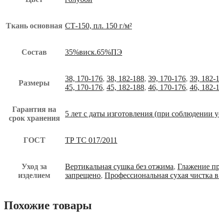
Ткань основная
СТ-150, пл. 150 г/м²
Состав
35%виск.65%ПЭ
38, 170-176
,
38, 182-188
,
39, 170-176
,
39, 182-
Размеры
45, 170-176
,
45, 182-188
,
46, 170-176
,
46, 182-
Гарантия на
5 лет с даты изготовления (при соблюдении 
срок хранения
ГОСТ
ТР ТС 017/2011
Уход за
Вертикальная сушка без отжима
,
Глажение п
изделием
запрещено
,
Профессиональная сухая чистка в
Похожие товары