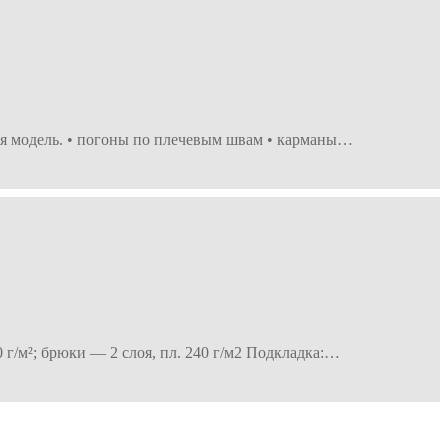
кая модель. • погоны по плечевым швам • карманы…
0 г/м²; брюки — 2 слоя, пл. 240 г/м2 Подкладка:…