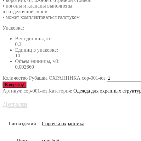
• воротник отложной с отрезной стойкой
• погоны и клапаны выполнены
из отделочной ткани
• может комплектоваться галстуком
Упаковка:
Вес единицы, кг:
0,3
Единиц в упаковке:
10
Объем единицы, м3:
0,002669
Количество Рубашка ОХРАННИКА сор-001-юз
В корзину
Артикул:
сор-001-юз
Категория:
Одежда для охранных структу
Детали
Тип изделия
Сорочка охранника
Цвет
голубой