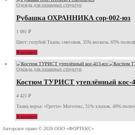
Одежда для охранных структур
Рубашка ОХРАННИКА сор-002-юз
1 081
₽
Цвет: голубой Ткань: смесовая, 35% вискоза, 65% полиэ
В корзину
Одежда для охранных структур
Костюм ТУРИСТ утеплённый кос-4
4 421
₽
Ткань верха: «Гретта» Моготекс, 51% хлопок, 49% полиэфи
В корзину
Авторское право © 2026 ООО «ФОРТЕКС»