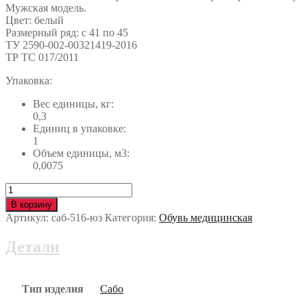
Мужская модель.
Цвет: белый
Размерный ряд: с 41 по 45
ТУ 2590-002-00321419-2016
ТР ТС 017/2011
Упаковка:
Вес единицы, кг:
0,3
Единиц в упаковке:
1
Объем единицы, м3:
0,0075
Количество
Сабо
В корзину
ЭВА
Артикул:
саб-516-юз
Категория:
Обувь медицинская
КРОС
мужские
Детали
саб-516-
юз
Тип изделия
Сабо