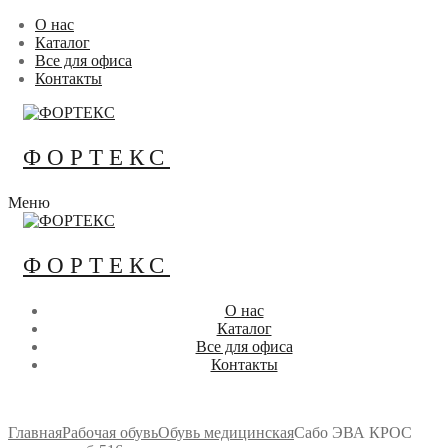
Перейти
Меню
Закрыть
О нас
к
Каталог
содержимому
Все для офиса
Контакты
ФОРТЕКС
Меню
ФОРТЕКС
О нас
Каталог
Все для офиса
Контакты
Главная
Рабочая обувь
Обувь медицинская
Сабо ЭВА КРОС