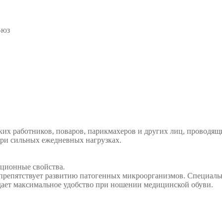
-юз
х работников, поваров, парикмахеров и других лиц, проводящи
ри сильных ежедневных нагрузках.
ционные свойства.
препятствует развитию патогенных микроорганизмов. Специаль
ает максимальное удобство при ношении медицинской обуви.