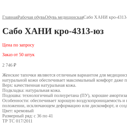
Главная
Рабочая обувь
Обувь медицинская
Сабо ХАНИ кро-4313
Сабо ХАНИ кро-4313-юз
Цена по запросу
Заказ от 50 штук
2 746
₽
Женские тапочки являются отличным вариантом для медицински
натуральной кожи обеспечивает максимальный комфорт даже п
Верх: качественная натуральная кожа.
Подкладка: натуральная кожа.
Подошва: технологичный полиуретана (ПУ), хорошие амортиза
Особенности: обеспечивает хорошую воздухопроницаемость и 
положении, исключающем деформацию или дискомфорт, и созд
Цвет: кремовый
Размерный ряд: с 36 по 41
ТР ТС 017/2011