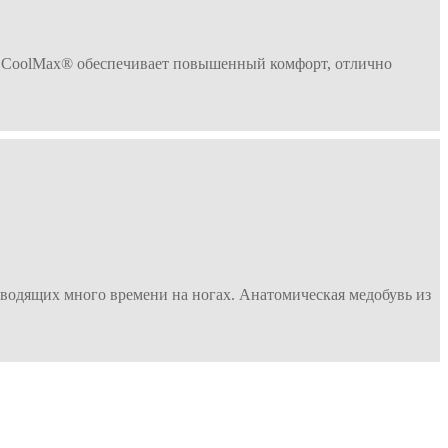
ал CoolMax® обеспечивает повышенный комфорт, отлично
водящих много времени на ногах. Анатомическая медобувь из