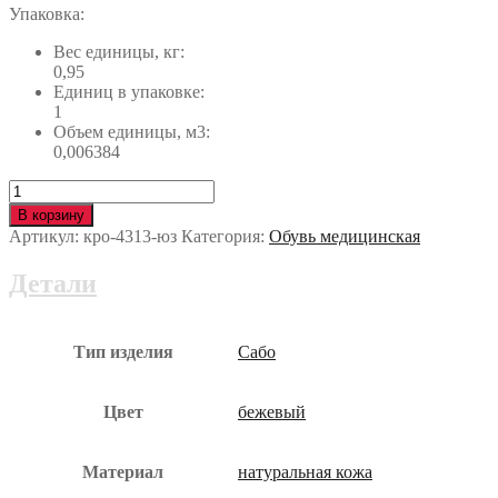
Упаковка:
Вес единицы, кг:
0,95
Единиц в упаковке:
1
Объем единицы, м3:
0,006384
Количество
Сабо
В корзину
ХАНИ
Артикул:
кро-4313-юз
Категория:
Обувь медицинская
кро-4313-
юз
Детали
Тип изделия
Сабо
Цвет
бежевый
Материал
натуральная кожа