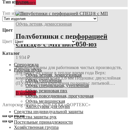
Тип изделия
В корзину
Тип изделия
Обувь летняя, демисезонная
Цвет
Полуботинки с перфорацией
Цвет
СПЕЦ® с МП пол-050-юз
Каталог
1 934
₽
Спецодежда
Рекомендованы для работников чистых производств,
Рабочая обувь
для работ на улице в теплое время года Верх:
Обувь летняя, демисезонная
композиционная кожа 1,6 мм Подошва: двухслойная
Обувь утеплённая
(ПУ/ПУ) Метод крепления подошвы: литьевой.…
Обувь специальная, утеплённая
Обувь резиновая пвх
В корзину
Обувь повседневная, прогулочная
Обувь медицинская
Авторское право © 2026 ООО «ФОРТЕКС»
Аксессуары для обуви
Средства индивидуальной защиты
Средства защиты рук
Постельные принадлежности
Хозяйственная группа