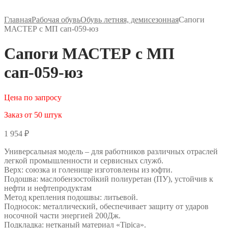
Главная
Рабочая обувь
Обувь летняя, демисезонная
Сапоги
МАСТЕР с МП сап-059-юз
Сапоги МАСТЕР с МП
сап-059-юз
Цена по запросу
Заказ от 50 штук
1 954
₽
Универсальная модель – для работников различных отраслей
легкой промышленности и сервисных служб.
Верх: союзка и голенище изготовлены из юфти.
Подошва: маслобензостойкий полиуретан (ПУ), устойчив к
нефти и нефтепродуктам
Метод крепления подошвы: литьевой.
Подносок: металлический, обеспечивает защиту от ударов
носочной части энергией 200Дж.
Подкладка: нетканый материал «Tipica».