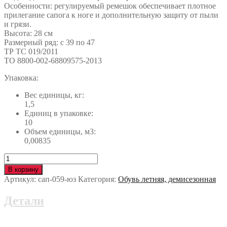
Особенности: регулируемый ремешок обеспечивает плотное
прилегание сапога к ноге и дополнительную защиту от пыли
и грязи.
Высота: 28 см
Размерный ряд: с 39 по 47
ТР ТС 019/2011
ТО 8800-002-68809575-2013
Упаковка:
Вес единицы, кг:
1,5
Единиц в упаковке:
10
Объем единицы, м3:
0,00835
Количество
Сапоги
В корзину
МАСТЕР
Артикул:
сап-059-юз
Категория:
Обувь летняя, демисезонная
с
МП
Детали
сап-059-
юз