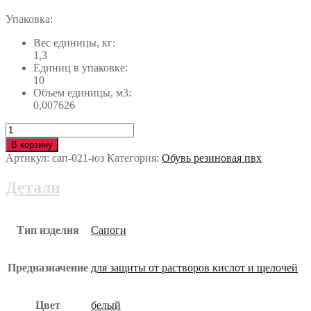
Упаковка:
Вес единицы, кг:
1,3
Единиц в упаковке:
10
Объем единицы, м3:
0,007626
Количество
Сапоги
В корзину
ПВХ
Артикул:
сап-021-юз
Категория:
Обувь резиновая пвх
женские
белые
Детали
сап-021-
юз
Тип изделия
Сапоги
Предназначение
для защиты от растворов кислот и щелочей
Цвет
белый