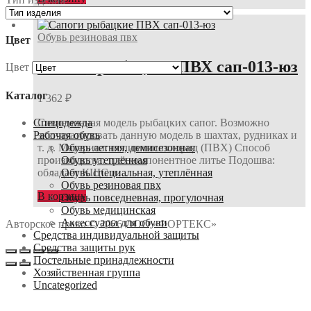
Обувь резиновая пвх
Цвет
Сапоги рыбацкие ПВХ сап-013-юз
Цвет
Каталог
1 362
₽
Спецодежда
Современная модель рыбацких сапог. Возможно
Рабочая обувь
эксплуатировать данную модель в шахтах, рудниках и
Обувь летняя, демисезонная
т. д. Материал: поливинилхлорид (ПВХ) Способ
Обувь утеплённая
производства: трехкомпонентное литье Подошва:
Обувь специальная, утеплённая
обладает КЩС и…
Обувь резиновая пвх
В корзину
Обувь повседневная, прогулочная
Обувь медицинская
Аксессуары для обуви
Авторское право © 2026 ООО «ФОРТЕКС»
Средства индивидуальной защиты
Средства защиты рук
Постельные принадлежности
Хозяйственная группа
Uncategorized