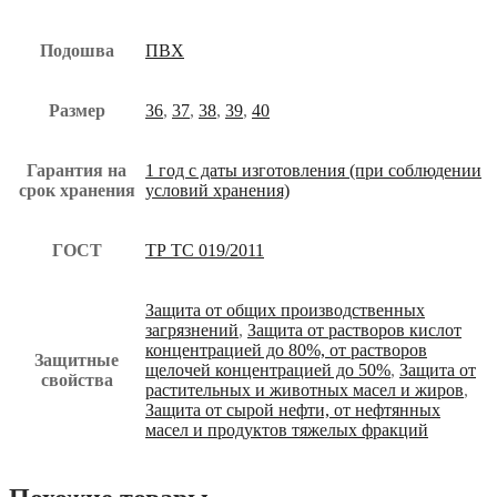
Подошва
ПВХ
Размер
36
,
37
,
38
,
39
,
40
Гарантия на
1 год с даты изготовления (при соблюдении
срок хранения
условий хранения)
ГОСТ
ТР ТС 019/2011
Защита от общих производственных
загрязнений
,
Защита от растворов кислот
концентрацией до 80%, от растворов
Защитные
щелочей концентрацией до 50%
,
Защита от
свойства
растительных и животных масел и жиров
,
Защита от сырой нефти, от нефтянных
масел и продуктов тяжелых фракций