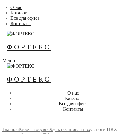
Перейти
Меню
Закрыть
О нас
к
Каталог
содержимому
Все для офиса
Контакты
ФОРТЕКС
Меню
ФОРТЕКС
О нас
Каталог
Все для офиса
Контакты
Главная
Рабочая обувь
Обувь резиновая пвх
Сапоги ПВХ