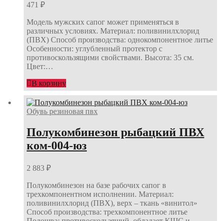
471
₽
Модель мужских сапог может применяться в
различных условиях. Материал: поливинилхлорид
(ПВХ) Способ производства: однокомпонентное литье
Особенности: углубленный протектор с
противоскользящими свойствами. Высота: 35 см.
Цвет:…
В корзину
Обувь резиновая пвх
Полукомбинезон рыбацкий ПВХ
ком-004-юз
2 883
₽
Полукомбинезон на базе рабочих сапог в
трехкомпонентном исполнении. Материал:
поливинилхлорид (ПВХ), верх – ткань «винитол»
Способ производства: трехкомпонентное литье
Подошва: противоскользящий, обладает КЩС и