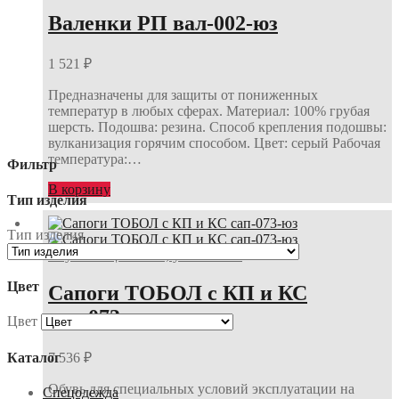
Валенки РП вал-002-юз
1 521
₽
Предназначены для защиты от пониженных
температур в любых сферах. Материал: 100% грубая
шерсть. Подошва: резина. Способ крепления подошвы:
вулканизация горячим способом. Цвет: серый Рабочая
температура:…
Фильтр
В корзину
Тип изделия
Тип изделия
Обувь специальная, утеплённая
Цвет
Сапоги ТОБОЛ с КП и КС
сап-073-юз
Цвет
Каталог
7 536
₽
Обувь для специальных условий эксплуатации на
Спецодежда