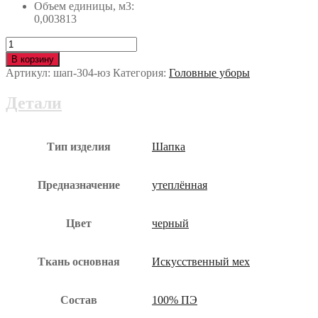
Объем единицы, м3:
0,003813
Количество
Шапка
В корзину
искусственный
Артикул:
шап-304-юз
Категория:
Головные уборы
мех
шап-304-
Детали
юз
Тип изделия
Шапка
Предназначение
утеплённая
Цвет
черный
Ткань основная
Искусственный мех
Состав
100% ПЭ