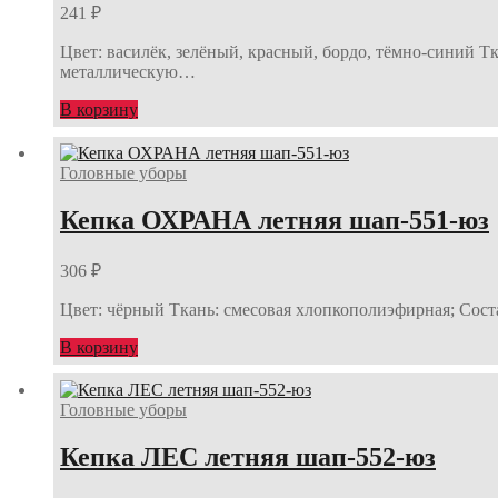
241
₽
Цвет: василёк, зелёный, красный, бордо, тёмно-синий Тка
металлическую…
В корзину
Головные уборы
Кепка ОХРАНА летняя шап-551-юз
306
₽
Цвет: чёрный Ткань: смесовая хлопкополиэфирная; Состав
В корзину
Головные уборы
Кепка ЛЕС летняя шап-552-юз