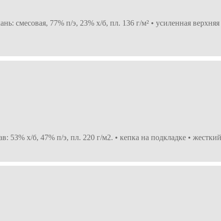
нь: смесовая, 77% п/э, 23% х/б, пл. 136 г/м² • усиленная верхня
: 53% х/б, 47% п/э, пл. 220 г/м2. • кепка на подкладке • жест