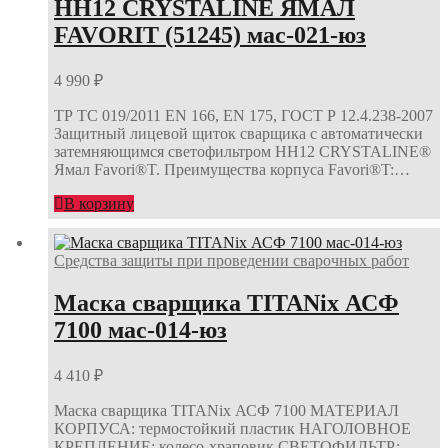
НН12 CRYSTALINE ЯМАЛ
FAVORIT (51245) мас-021-юз
4 990
₽
ТР ТС 019/2011 EN 166, EN 175, ГОСТ Р 12.4.238-2007
Защитный лицевой щиток сварщика с автоматически
затемняющимся светофильтром НН12 CRYSTALINE®
Ямал Favori®T. Преимущества корпуса Favori®T:…
В корзину
Средства защиты при проведении сварочных работ
Маска сварщика TITANix АСФ
7100 мас-014-юз
4 410
₽
Маска сварщика TITANix АСФ 7100 МАТЕРИАЛ
КОРПУСА: термостойкий пластик НАГОЛОВНОЕ
КРЕПЛЕНИЕ: колесо-храповик СВЕТОФИЛЬТР: