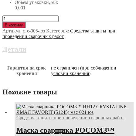
Объем упаковки, м3:
0,001
Количество
Стекло
В корзину
ТИСС
Артикул:
сте-005-юз
Категория:
Средства защиты при
(110*90)
проведении сварочных работ
прозрачное
сте-005-
Детали
юз
Гарантия на срок
не ограничен (при соблюдении
хранения
условий хранения)
Похожие товары
Средства защиты при проведении сварочных работ
Маска сварщика РОСОМЗ™