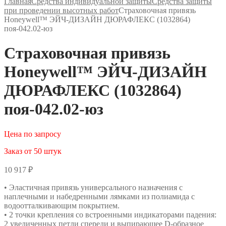
Главная
Средства индивидуальной защиты
Средства защиты
при проведении высотных работ
Страховочная привязь
Honeywell™ ЭЙЧ-ДИЗАЙН ДЮРАФЛЕКС (1032864)
поя-042.02-юз
Страховочная привязь
Honeywell™ ЭЙЧ-ДИЗАЙН
ДЮРАФЛЕКС (1032864)
поя-042.02-юз
Цена по запросу
Заказ от 50 штук
10 917
₽
• Эластичная привязь универсального назначения с
наплечными и набедренными лямками из полиамида с
водоотталкивающим покрытием.
• 2 точки крепления со встроенными индикаторами падения:
2 увеличенных петли спереди и выпирающее D-образное