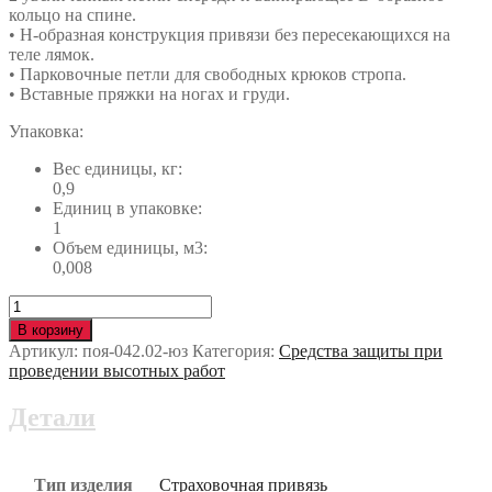
кольцо на спине.
• Н-образная конструкция привязи без пересекающихся на
теле лямок.
• Парковочные петли для свободных крюков стропа.
• Вставные пряжки на ногах и груди.
Упаковка:
Вес единицы, кг:
0,9
Единиц в упаковке:
1
Объем единицы, м3:
0,008
Количество
Страховочная
В корзину
привязь
Артикул:
поя-042.02-юз
Категория:
Средства защиты при
Honeywell™
проведении высотных работ
ЭЙЧ-
ДИЗАЙН
Детали
ДЮРАФЛЕКС
(1032864)
поя-042.02-
юз
Тип изделия
Страховочная привязь