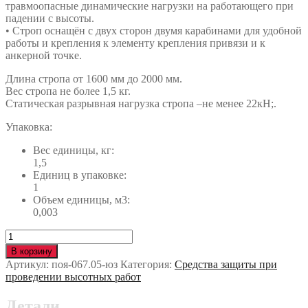
травмоопасные динамические нагрузки на работающего при
падении с высоты.
• Строп оснащён с двух сторон двумя карабинами для удобной
работы и крепления к элементу крепления привязи и к
анкерной точке.
Длина стропа от 1600 мм до 2000 мм.
Вес стропа не более 1,5 кг.
Статическая разрывная нагрузка стропа –не менее 22кН;.
Упаковка:
Вес единицы, кг:
1,5
Единиц в упаковке:
1
Объем единицы, м3:
0,003
Количество
Строп
В корзину
BG
Артикул:
поя-067.05-юз
Категория:
Средства защиты при
2аВр
проведении высотных работ
поя-067.05-
юз
Детали