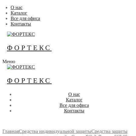
Перейти
Меню
Закрыть
О нас
к
Каталог
содержимому
Все для офиса
Контакты
ФОРТЕКС
Меню
ФОРТЕКС
О нас
Каталог
Все для офиса
Контакты
Главная
Средства индивидуальной защиты
Средства защиты