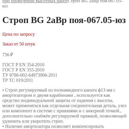
при проведении высотных работ
Строп BG 2аВр поя-067.05-
юз
Строп BG 2аВр поя-067.05-юз
Цена по запросу
Заказ от 50 штук
756
₽
ГОСТ Р ЕN 354-2010
ГОСТ Р ЕN 355-2010
ТУ 8786-002-64973906-2011
ТР ТС 019/2011
• Строп регулируемый из полиамидного каната ф13 мм с
амортизатором и двумя карабинами , используется как
средство индивидуальной защиты от падения с высоты,
может применяться как отдельная соединительная деталь, узел
или компонент в системе с привязями и с анкерной точкой.,
дополнительно снабжён регулируемой пряжкой, позволяющей
удлинить или укоротить строп.
• Наличие амортизатора позволяет компенсировать