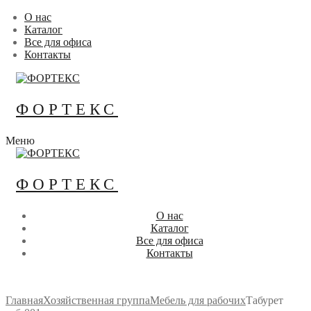
Перейти
Меню
Закрыть
О нас
к
Каталог
содержимому
Все для офиса
Контакты
ФОРТЕКС
Меню
ФОРТЕКС
О нас
Каталог
Все для офиса
Контакты
Главная
Хозяйственная группа
Мебель для рабочих
Табурет