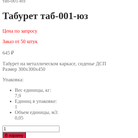
таб-001-юз
Табурет таб-001-юз
Цена по запросу
Заказ от 50 штук
645
₽
Табурет на металлическом каркасе, сиденье ДСП
Размер 300х300х450
Упаковка:
Вес единицы, кг:
7,9
Единиц в упаковке:
1
Объем единицы, м3:
0,05
Количество
Табурет
В корзину