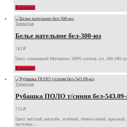
В корзину
Трикотаж
Белье нательное бел-300-юз
743
₽
Цвет: оливковый Материал: 100% хлопок, пл. 160-180 г
В корзину
Трикотаж
Рубашка ПОЛО т/синяя бел-543.09
733
₽
Цвет: жёлтый, василёк, зелёный, тёмно-синий, красный,
застежка…