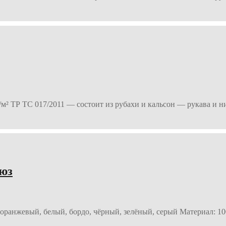
р/м² ТР ТС 017/2011 — состоит из рубахи и кальсон — рукава и
-юз
 оранжевый, белый, бордо, чёрный, зелёный, серый Материал: 10