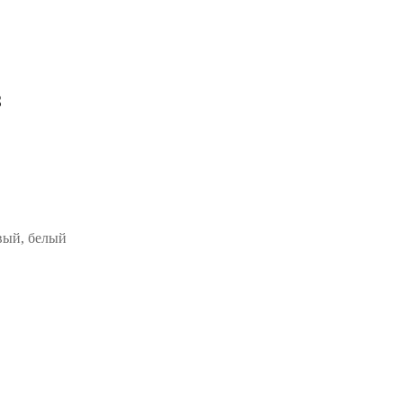
з
вый, белый