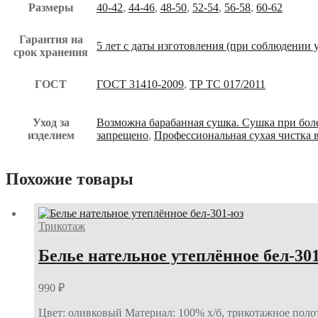
Размеры
40-42
,
44-46
,
48-50
,
52-54
,
56-58
,
60-62
Гарантия на
5 лет с даты изготовления (при соблюдении 
срок хранения
ГОСТ
ГОСТ 31410-2009
,
ТР ТС 017/2011
Уход за
Возможна барабанная сушка. Сушка при боле
изделием
запрещено
,
Профессиональная сухая чистка в
Похожие товары
Трикотаж
Белье нательное утеплённое бел-30
990
₽
Цвет: оливковый Материал: 100% х/б, трикотажное полот