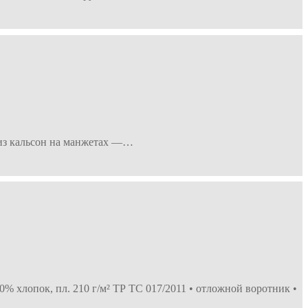
 низ кальсон на манжетах —…
0% хлопок, пл. 210 г/м² ТР ТС 017/2011 • отложной воротник •