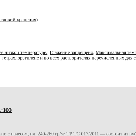
условий хранения)
е низкой температуре.
,
Глажение запрещено
,
Максимальная темп
 тетрахлорэтилене и во всех растворителях перечисленных для 
1-юз
но с начесом, пл. 240-260 гр/м² ТР ТС 017/2011 — состоит из р