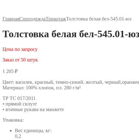
Главная
Спецодежда
Трикотаж
Толстовка белая бел-545.01-юз
Толстовка белая бел-545.01-ю
Цена по запросу
Заказ от 50 штук
1 205
₽
Цвет: василек, красный, темно-синий, желтый, черный,оранже
Материал: 100% хлопок, пл. 280 г/м²
ТР ТС 017/2011
• прямой силуэт
• втачные рукава на манжете
Упаковка:
Вес единицы, кг:
0,2