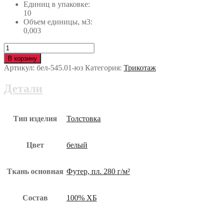
Единиц в упаковке:
10
Объем единицы, м3:
0,003
Количество
Толстовка
В корзину
белая
Артикул:
бел-545.01-юз
Категория:
Трикотаж
бел-545.01-
юз
Детали
Тип изделия
Толстовка
Цвет
белый
Ткань основная
Футер, пл. 280 г/м²
Состав
100% ХБ