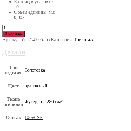
Единиц в упаковке:
10
Объем единицы, м3:
0,003
Количество
Толстовка
В корзину
оранжевая
Артикул:
бел-545.05-юз
Категория:
Трикотаж
бел-545.05-
юз
Детали
Тип
Толстовка
изделия
Цвет
оранжевый
Ткань
Футер, пл. 280 г/м²
основная
Состав
100% ХБ