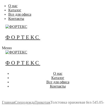
Перейти
Меню
Закрыть
О нас
к
Каталог
содержимому
Все для офиса
Контакты
ФОРТЕКС
Меню
ФОРТЕКС
О нас
Каталог
Все для офиса
Контакты
Главная
Спецодежда
Трикотаж
Толстовка оранжевая бел-545.05-