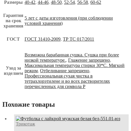
Размеры
40-42
,
44-46
,
48-50
,
52-54
,
56-58
,
60-62
Гарантия
5 лет с даты изготовления (при соблюдении
на срок
условий хранения)
хранения
ГОСТ
ГОСТ 31410-2009
,
ТР ТС 017/2011
Возможна барабанная сушка. Сушка при более
низкой температуре.
,
Глажение запрещено
,
Максимальная температура стирки 30*С. Мягкий
Уход за
режим
,
Отбеливание запрещено
,
изделием
Профессиональная сухая чистка в
тетрахлорэтилене и во всех растворителях
перечисленных для символа Р
Похожие товары
Трикотаж