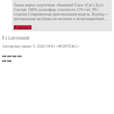
Ткань верха: курточная «Кошачий Глаз» (Cat´s Eye)
Состав: 100% полиэфир, плотность 170 г/м², PU-
отделка Современная оригинальная модель. Куртка: •
центральная застёжка на молнию и ветрозащитный…
В корзину
Навигация
1
2
Следующий
по
Авторское право © 2026 ООО «ФОРТЕКС»
записям