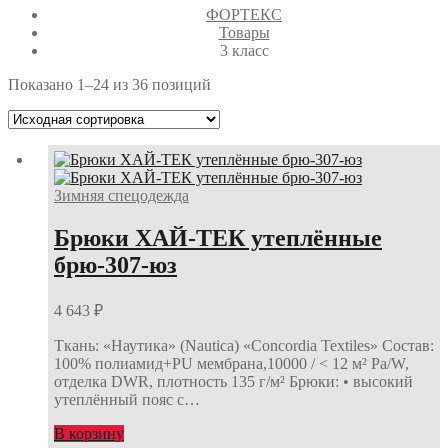
ФОРТЕКС
Товары
3 класс
Показано 1–24 из 36 позиций
Зимняя спецодежда
Брюки ХАЙ-ТЕК утеплённые
брю-307-юз
4 643
₽
Ткань: «Наутика» (Nautica) «Concordia Textiles» Состав:
100% полиамид+PU мембрана,10000 / < 12 м² Pa/W,
отделка DWR, плотность 135 г/м² Брюки: • высокий
утеплённый пояс с…
В корзину