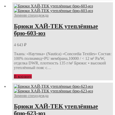
Зимняя спецодежда
Брюки ХАЙ-ТЕК утеплённые
брю-603-юз
4 643
₽
Ткань: «Наутика» (Nautica) «Concordia Textiles» Состав:
100% полиамид+PU мембрана,10000 / < 12 м² Pa/W,
отделка DWR, плотность 135 г/м² Брюки: • высокий
утеплённый пояс с…
В корзину
Зимняя спецодежда
Брюки ХАЙ-ТЕК утеплённые
брю-623-юз