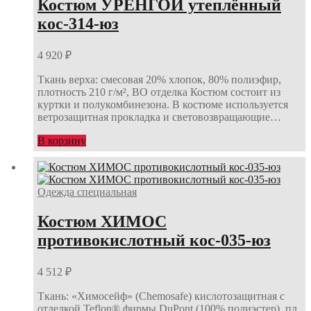
Костюм УРЕНГОЙ утеплённый
кос-314-юз
4 920
₽
Ткань верха: смесовая 20% хлопок, 80% полиэфир,
плотность 210 г/м², ВО отделка Костюм состоит из
куртки и полукомбинезона. В костюме используется
ветрозащитная прокладка и световозвращающие…
В корзину
Одежда специальная
Костюм ХИМОС
противокислотный кос-035-юз
4 512
₽
Ткань: «Химосейф» (Chemosafe) кислотозащитная с
отделкой Teflon® фирмы DuPont (100% полиэстер), пл.