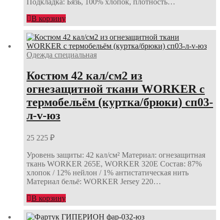
Подкладка: Бязь, 100% хлопок, плотность…
В корзину
Одежда специальная
Костюм 42 кал/см2 из
огнезащитной ткани WORKER с
термобельём (куртка/брюки) сп03-
л-v-юз
25 225
₽
Уровень защиты: 42 кал/см² Материал: огнезащитная
ткань WORKER 265E, WORKER 320E Состав: 87%
хлопок / 12% нейлон / 1% антистатическая нить
Материал бельё: WORKER Jersey 220…
В корзину