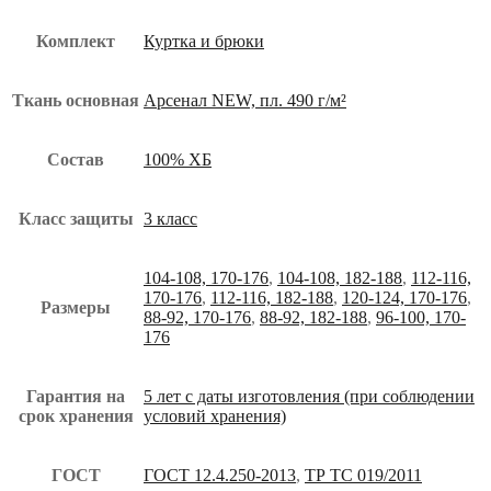
Комплект
Куртка и брюки
Ткань основная
Арсенал NEW, пл. 490 г/м²
Состав
100% ХБ
Класс защиты
3 класс
104-108, 170-176
,
104-108, 182-188
,
112-116,
170-176
,
112-116, 182-188
,
120-124, 170-176
,
Размеры
88-92, 170-176
,
88-92, 182-188
,
96-100, 170-
176
Гарантия на
5 лет с даты изготовления (при соблюдении
срок хранения
условий хранения)
ГОСТ
ГОСТ 12.4.250-2013
,
ТР ТС 019/2011