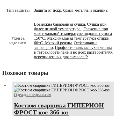
Тип защиты
Защита от искр, брызг металла и окалины
Возможна барабанная сушка. Сушка при
более низкой температуре.
,
Глажение при
максимальной температуре подошвы утюга
Уход за
150*С
,
Максимальная температура стирки
изделием
60*С. Мягкий режим
,
Отбеливание
запрещено
,
Профессиональная сухая чистка
в тетрахлорэтилене и во всех растворителях
перечисленных для символа Р
Похожие товары
Одежда специальная
Костюм сварщика ГИПЕРИОН
ФРОСТ кос-366-юз