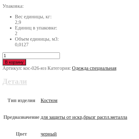
Упаковка:
Вес единицы, кг:
2,9
Единиц в упаковке:
2
Объем единицы, м3:
0,0127
Количество
Костюм
В корзину
сварщика
Артикул:
кос-026-юз
Категория:
Одежда специальная
ПРОМЕТЕЙ-3
кос-026-
Детали
юз
Тип изделия
Костюм
Предназначение
для защиты от искр,брызг распл.металла
Цвет
черный