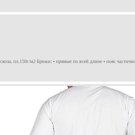
оза, пл.150г/м2 Брюки: • прямые по всей длине • пояс частичн