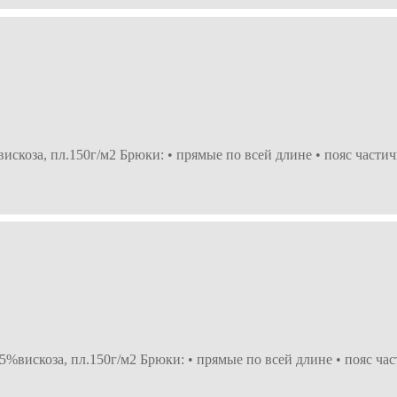
скоза, пл.150г/м2 Брюки: • прямые по всей длине • пояс частич
вискоза, пл.150г/м2 Брюки: • прямые по всей длине • пояс час