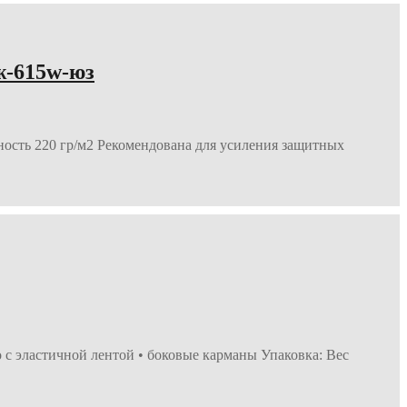
-615w-юз
ность 220 гр/м2 Рекомендована для усиления защитных
 с эластичной лентой • боковые карманы Упаковка: Вес