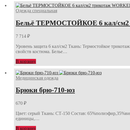
Одежда специальная
Бельё ТЕРМОСТОЙКОЕ 6 кал/см2 
7 714
₽
Уровень защита 6 кал/см2 Ткань: Термостойкое трикота
свойств костюма. Белье…
В корзину
Медицинская одежда
Брюки брю-710-юз
670
₽
Цвет: серый Ткань: СТ-150 Состав: 65%полиэфир,35%виск
единицы,…
В корзину