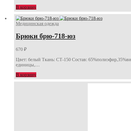
В корзину
Медицинская одежда
Брюки брю-718-юз
670
₽
Цвет: белый Ткань: СТ-150 Состав: 65%полиэфир,35%виск
единицы,…
В корзину