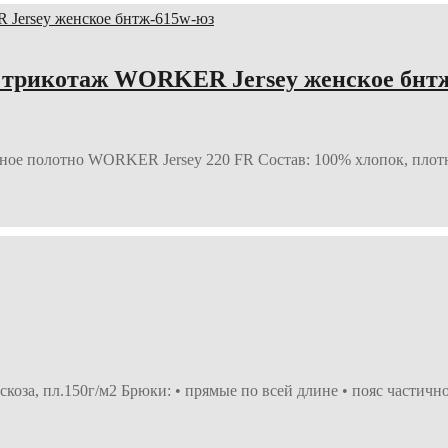
трикотаж WORKER Jersey женское бнтж
жное полотно WORKER Jersey 220 FR Состав: 100% хлопок, плот
оза, пл.150г/м2 Брюки: • прямые по всей длине • пояс частично