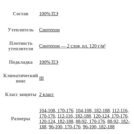
Состав
100% ПЭ
Утеплитель
Синтепон
Плотность
Синтепон — 2 слоя, пл. 120 г/м²
утеплителя
Подкладка
100% ПЭ
Климатический
III
пояс
Класс защиты
2 класс
104-108, 170-176
,
104-108, 182-188
,
112-116,
170-176
,
112-116, 182-188
,
120-124, 170-176
,
Размеры
120-124, 182-188
,
88-92, 170-176
,
88-92, 182-
188
,
96-100, 170-176
,
96-100, 182-188