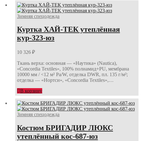
Зимняя спецодежда
Куртка ХАЙ-ТЕК утеплённая
кур-323-юз
10 326
₽
Ткань верха: основная — «Наутика» (Nautica),
«Concordia Textiles», 100% полиамид+PU, мембрана
10000 мм / <12 м² Ра/W, отделка DWR, пл. 135 г/м²;
отделка — «Нортси», «Concordia Textiles»,…
В корзину
Зимняя спецодежда
Костюм БРИГАДИР ЛЮКС
утеплённый кос-687-юз