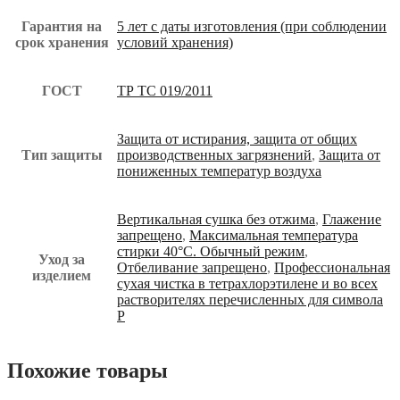
Гарантия на
5 лет с даты изготовления (при соблюдении
срок хранения
условий хранения)
ГОСТ
ТР ТС 019/2011
Защита от истирания, защита от общих
Тип защиты
производственных загрязнений
,
Защита от
пониженных температур воздуха
Вертикальная сушка без отжима
,
Глажение
запрещено
,
Максимальная температура
стирки 40°С. Обычный режим
,
Уход за
Отбеливание запрещено
,
Профессиональная
изделием
сухая чистка в тетрахлорэтилене и во всех
растворителях перечисленных для символа
Р
Похожие товары