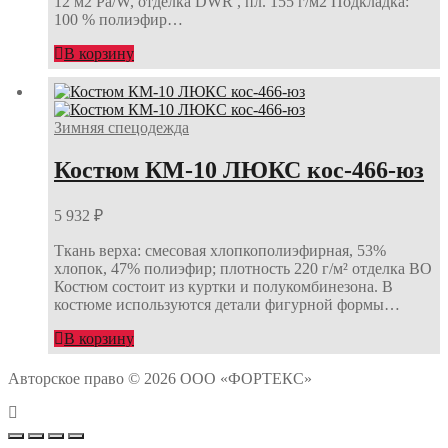
12 м2 Ра/W, отделка DWR , пл. 155 г/м2 Подкладка:
100 % полиэфир…
В корзину
Зимняя спецодежда
Костюм КМ-10 ЛЮКС кос-466-юз
5 932
₽
Ткань верха: смесовая хлопкополиэфирная, 53%
хлопок, 47% полиэфир; плотность 220 г/м² отделка ВО
Костюм состоит из куртки и полукомбинезона. В
костюме используются детали фигурной формы…
В корзину
Авторское право © 2026 ООО «ФОРТЕКС»