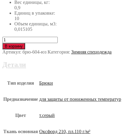
Вес единицы, кг:
0,9
Единиц в упаковке:
10
Объем единицы, м3:
0,015105
Количество
Брюки
В корзину
РОУД
Артикул:
брю-604-юз
Категория:
Зимняя спецодежда
утеплённые
брю-604-
Детали
юз
Тип изделия
Брюки
Предназначение
для защиты от пониженных температур
Цвет
т.серый
Ткань основная
Оксфорд 210, пл.110 г/м²