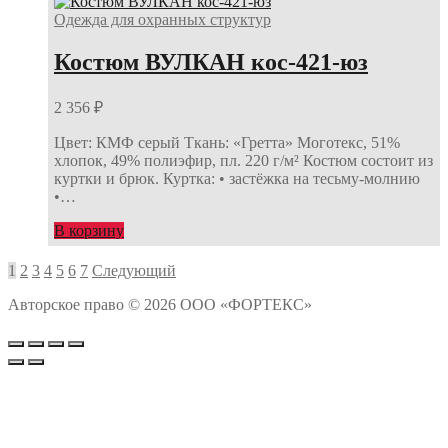
Одежда для охранных структур
Костюм ВУЛКАН кос-421-юз
2 356
₽
Цвет: КМФ серый Ткань: «Гретта» Моготекс, 51%
хлопок, 49% полиэфир, пл. 220 г/м² Костюм состоит из
куртки и брюк. Куртка: • застёжка на тесьму-молнию
•…
В корзину
Навигация
1
2
3
4
5
6
7
Следующий
по
Авторское право © 2026 ООО «ФОРТЕКС»
записям