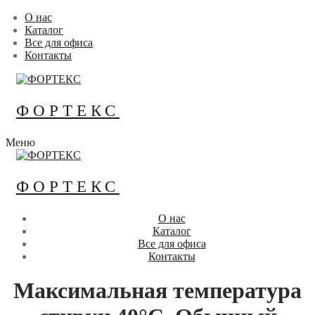
Перейти
Меню
Закрыть
О нас
к
Каталог
содержимому
Все для офиса
Контакты
ФОРТЕКС
Меню
ФОРТЕКС
О нас
Каталог
Все для офиса
Контакты
Максимальная температура