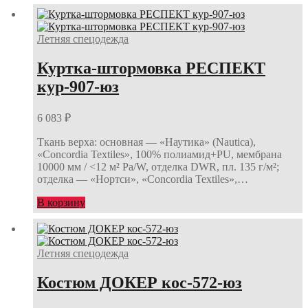
Летняя спецодежда
Куртка-штормовка РЕСПЕКТ
кур-907-юз
6 083
₽
Ткань верха: основная — «Наутика» (Nautica),
«Concordia Textiles», 100% полиамид+PU, мембрана
10000 мм / <12 м² Ра/W, отделка DWR, пл. 135 г/м²;
отделка — «Нортси», «Concordia Textiles»,…
В корзину
Летняя спецодежда
Костюм ДОКЕР кос-572-юз