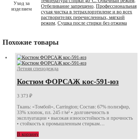
температура стирки 40°С. Обычный режим
,
Уход за
Отбеливание запрещено
,
Профессиональная
изделием
сухая чистка в тетрахлорэтилене и во всех
растворителях перечисленных, мягкий
режим
,
Сушка после стирки без отжима
Похожие товары
Летняя спецодежда
Костюм ФОРСАЖ кос-591-юз
3 373
₽
Ткань: «Томбой», Carrington; Состав: 67% полиэфир,
33% хлопок, пл. 245 г/м² • долговечность в
эксплуатации • высокая износостойкость и прочность
• стойкость к промышленным стиркам…
В корзину