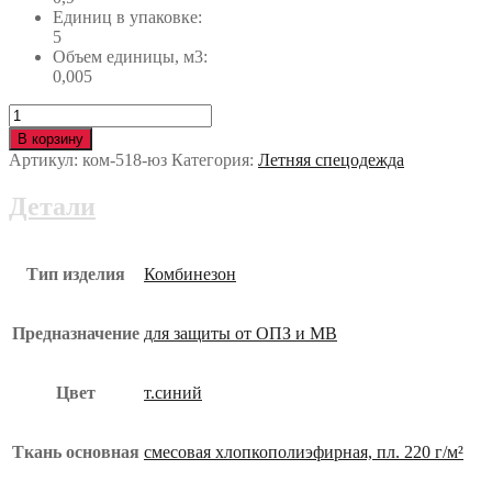
Единиц в упаковке:
5
Объем единицы, м3:
0,005
Количество
Комбинезон
В корзину
ПИЛОТ
Артикул:
ком-518-юз
Категория:
Летняя спецодежда
ком-518-
юз
Детали
Тип изделия
Комбинезон
Предназначение
для защиты от ОПЗ и МВ
Цвет
т.синий
Ткань основная
смесовая хлопкополиэфирная, пл. 220 г/м²