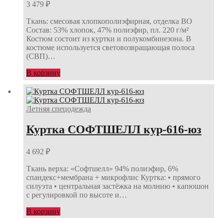
3 479
₽
Ткань: смесовая хлопкополиэфирная, отделка ВО
Состав: 53% хлопок, 47% полиэфир, пл. 220 г/м²
Костюм состоит из куртки и полукомбинезона. В
костюме используется световозвращающая полоса
(СВП)…
В корзину
Летняя спецодежда
Куртка СОФТШЕЛЛ кур-616-юз
4 692
₽
Ткань верха: «Софтшелл» 94% полиэфир, 6%
спандекс+мембрана + микрофлис Куртка: • прямого
силуэта • центральная застёжка на молнию • капюшон
с регулировкой по высоте и…
В корзину