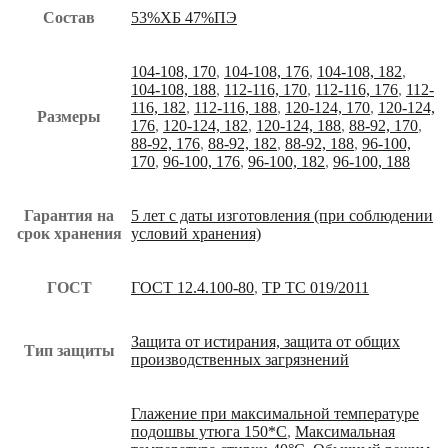
Состав
53%ХБ 47%ПЭ
104-108, 170
,
104-108, 176
,
104-108, 182
,
104-108, 188
,
112-116, 170
,
112-116, 176
,
112-
116, 182
,
112-116, 188
,
120-124, 170
,
120-124,
Размеры
176
,
120-124, 182
,
120-124, 188
,
88-92, 170
,
88-92, 176
,
88-92, 182
,
88-92, 188
,
96-100,
170
,
96-100, 176
,
96-100, 182
,
96-100, 188
Гарантия на
5 лет с даты изготовления (при соблюдении
срок хранения
условий хранения)
ГОСТ
ГОСТ 12.4.100-80
,
ТР ТС 019/2011
Защита от истирания, защита от общих
Тип защиты
производственных загрязнений
Глажение при максимальной температуре
подошвы утюга 150*С
,
Максимальная