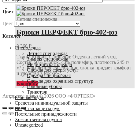
Цвет
Летняя спецодежда
Цвет
Брюки ПЕРФЕКТ брю-402-юз
Каталог
3 368
₽
Спецодежда
Летняя спецодежда
Ткань: «Трой», Carrington; Отделка легкий уход
Зимняя спецодежда
Состав: 60% хлопок, 40% полиэфир, плотность 245 г/
Медицинская одежда
м² • повышенное содержание хлопка придает комфорт
Одежда для сферы услуг
и удобство в носке •…
Одежда специальная
Одежда для охранных структур
В корзину
Головные уборы
Трикотаж
Авторское право © 2026 ООО «ФОРТЕКС»
Рабочая обувь
Средства индивидуальной защиты
Средства защиты рук
Постельные принадлежности
Хозяйственная группа
Uncategorized