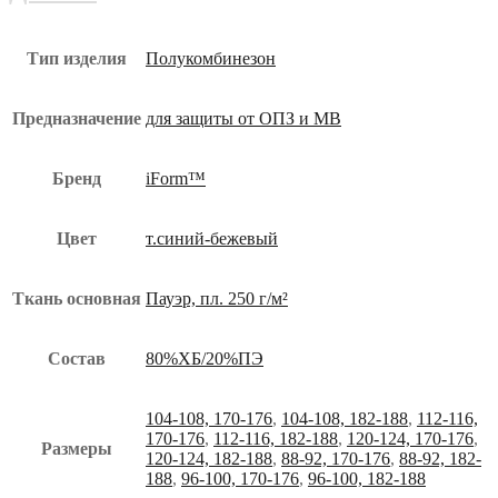
Тип изделия
Полукомбинезон
Предназначение
для защиты от ОПЗ и МВ
Бренд
iForm™
Цвет
т.синий-бежевый
Ткань основная
Пауэр, пл. 250 г/м²
Состав
80%ХБ/20%ПЭ
104-108, 170-176
,
104-108, 182-188
,
112-116,
170-176
,
112-116, 182-188
,
120-124, 170-176
,
Размеры
120-124, 182-188
,
88-92, 170-176
,
88-92, 182-
188
,
96-100, 170-176
,
96-100, 182-188