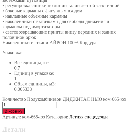
застёжками пуговицы
• регулировка спинки по линии талии лентой эластичной
• боковые карманы с фигурным входом
• накладные объёмные карманы
• наколенники с вытачками для свободы движения и
карманом под амортизаторы
• световозвращающие принты внизу передних и задних
половинок брюк
Наколенники из ткани АЙРОН 100% Кордура.
Упаковка:
Вес единицы, кг:
0,7
Единиц в упаковке:
1
Объем единицы, м3:
0,005338
Количество Полукомбинезон ДИДЖИТАЛ НЬЮ ком-665-юз
В корзину
Артикул:
ком-665-юз
Категория:
Летняя спецодежда
Детали