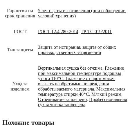
Гарантия на
5 лет с даты изготовления (при соблюдении
срок хранения
условий хранения)
ГОСТ
ГОСТ 12.4.280-2014
,
ТР ТС 019/2011
Защита от истирания, защита от общих
Тип защиты
производственных загрязнений
Вертикальная сушка без отжима
,
Глажение
при максимальной температуре подошвы
утюга 110*С. Глажение с паром может
Уход за
вызвать необратимые повреждения
изделием
обрабатываемого материала
,
Максимальная
температура стирки 40*С. Мягкий режим
,
Отбеливание запрещено
,
Профессиональная
сухая чистка запрещена
Похожие товары